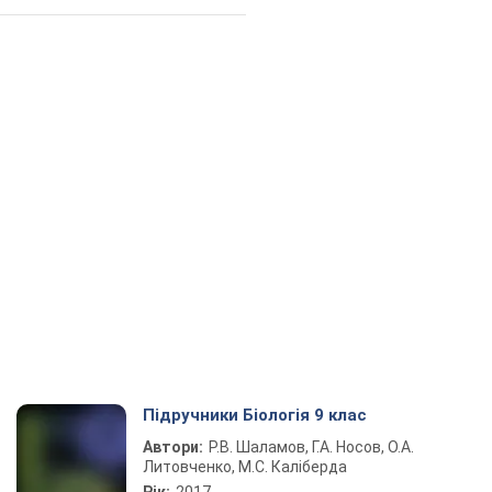
Підручники Біологія 9 клас
Автори:
Р.В. Шаламов, Г.А. Носов, О.А.
Литовченко, М.С. Каліберда