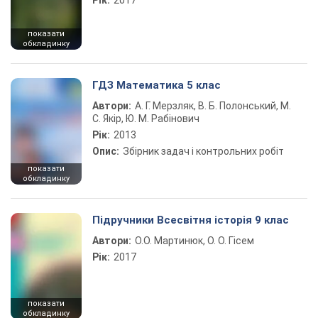
Рік:
2017
показати
обкладинку
ГДЗ Математика 5 клас
Автори:
А. Г. Мерзляк, В. Б. Полонський, М.
С. Якір, Ю. М. Рабінович
Рік:
2013
Опис:
Збірник задач і контрольних робіт
показати
обкладинку
Підручники Всесвітня історія 9 клас
Автори:
О.О. Мартинюк, О. О. Гісем
Рік:
2017
показати
обкладинку