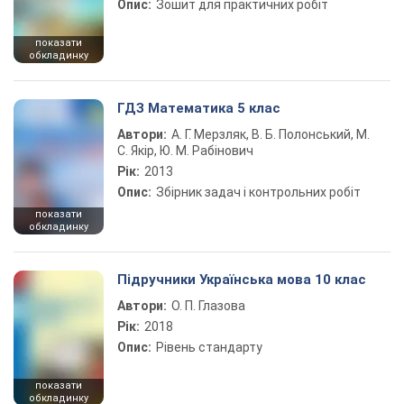
Опис:
Зошит для практичних робіт
показати
обкладинку
ГДЗ Математика 5 клас
Автори:
А. Г. Мерзляк, В. Б. Полонський, М.
С. Якір, Ю. М. Рабінович
Рік:
2013
Опис:
Збірник задач і контрольних робіт
показати
обкладинку
Підручники Українська мова 10 клас
Автори:
О. П. Глазова
Рік:
2018
Опис:
Рівень стандарту
показати
обкладинку