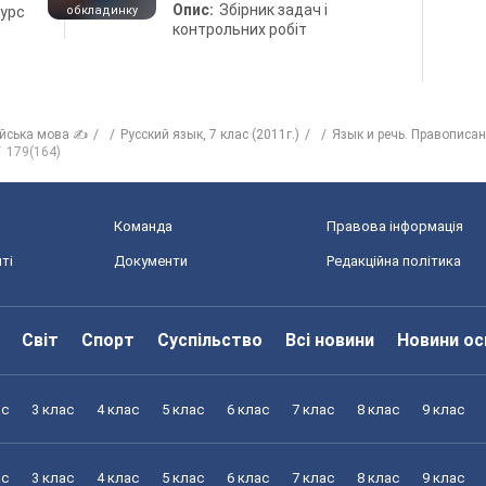
Опис:
Збірник задач і
курс
обкладинку
контрольних робіт
ійська мова ✍
Русский язык, 7 клас (2011г.)
Язык и речь. Правописан
179(164)
Команда
Правова інформація
ті
Документи
Редакційна політика
Світ
Спорт
Суспільство
Всі новини
Новини ос
ас
3 клас
4 клас
5 клас
6 клас
7 клас
8 клас
9 клас
ас
3 клас
4 клас
5 клас
6 клас
7 клас
8 клас
9 клас