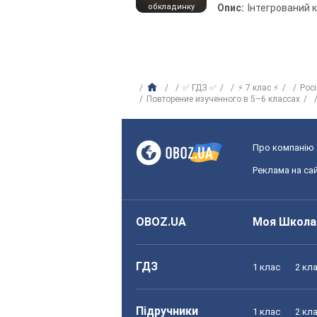
обкладинку
Опис:
Інтегрований 
✅ ГДЗ ✅
⚡ 7 клас ⚡
Рос
Повторение изученного в 5–6 классах
Про компанію
Реклама на сай
OBOZ.UA
Моя Школа
ГДЗ
1 клас
2 кл
Підручники
1 клас
2 кл