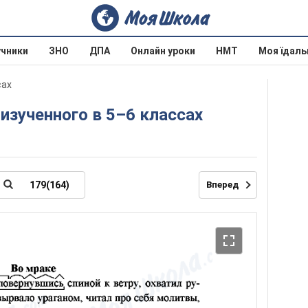
учники
ЗНО
ДПА
Онлайн уроки
НМТ
Моя їдаль
сах
 изученного в 5–6 классах
Вперед