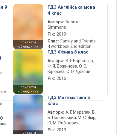
ія 9
ГДЗ Англійська мова
4 клас
Автори:
Naomi
Simmons
Рік:
2019
Опис:
Family and Friends
показати
4 workbook 2nd edition
обкладинку
ГДЗ Фізика 8 клас
1
Автори:
В. Г. Бар’яхтар,
Ф. Я. Божинова, О. О.
Кірюхіна, С. О. Довгий
н,
Рік:
2016
показати
рту
обкладинку
ГДЗ Математика 5
6
клас
Автори:
А. Г. Мерзляк, В.
Б. Полонський, М. С. Якір,
 О.
Ю. М. Рабінович
лака
Рік:
2013
показати