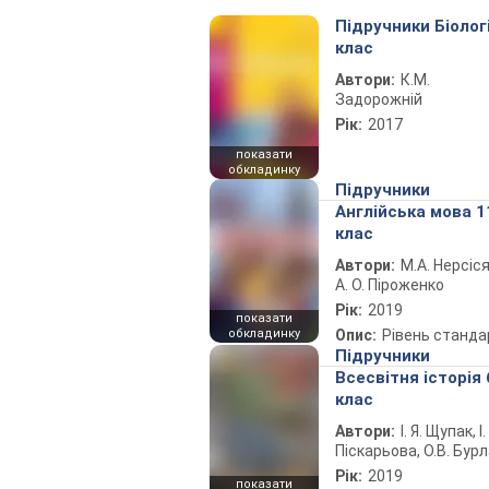
Підручники Біолог
клас
Автори:
К.М.
Задорожній
Рік:
2017
показати
обкладинку
Підручники
Англійська мова 1
клас
Автори:
М.А. Нерсіся
А. О. Піроженко
Рік:
2019
показати
обкладинку
Опис:
Рівень станда
Підручники
Всесвітня історія 
клас
Автори:
І. Я. Щупак, І.
Піскарьова, О.В. Бур
Рік:
2019
показати