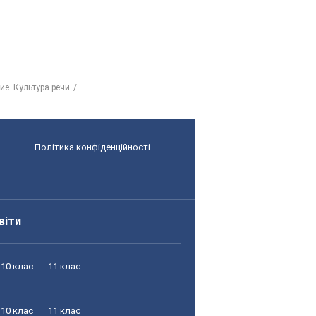
ие. Культура речи
Політика конфіденційності
віти
10 клас
11 клас
10 клас
11 клас