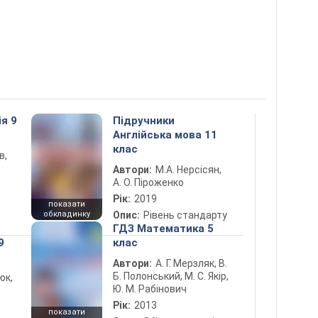
ія 9
Підручники
Англійська мова 11
клас
в,
Автори:
М.А. Нерсісян,
А. О. Піроженко
Рік:
2019
показати
обкладинку
Опис:
Рівень стандарту
ГДЗ Математика 5
9
клас
Автори:
А. Г. Мерзляк, В.
Б. Полонський, М. С. Якір,
юк,
Ю. М. Рабінович
Рік:
2013
показати