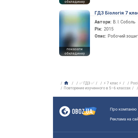
обкладинку
ГДЗ Біологія 7 кла
Автори:
В. І. Соболь
Рік:
2015
Опис:
Робочий зоши
показати
обкладинку
✅ ГДЗ ✅
⚡ 7 клас ⚡
Рос
Повторение изученного в 5–6 классах
Про компанію
Реклама на сай