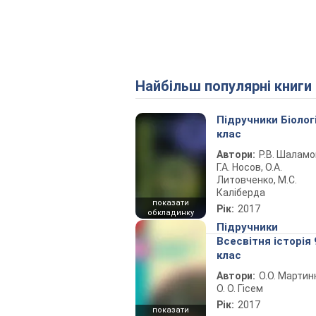
Найбільш популярні книги
Підручники Біолог
клас
Автори:
Р.В. Шаламо
Г.А. Носов, О.А.
Литовченко, М.С.
Каліберда
показати
Рік:
2017
обкладинку
Підручники
Всесвітня історія 
клас
Автори:
О.О. Мартин
О. О. Гісем
Рік:
2017
показати