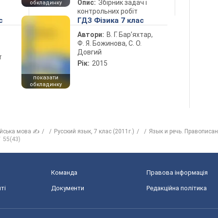
Опис:
Збірник задач і
обкладинку
контрольних робіт
с
ГДЗ Фізика 7 клас
Автори:
В. Г. Бар’яхтар,
Ф. Я. Божинова, С. О.
Довгий
т
Рік:
2015
показати
обкладинку
ійська мова ✍
Русский язык, 7 клас (2011г.)
Язык и речь. Правописан
55(43)
Команда
Правова інформація
ті
Документи
Редакційна політика