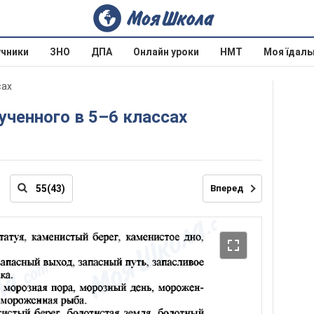
учники
ЗНО
ДПА
Онлайн уроки
НМТ
Моя їдаль
сах
зученного в 5–6 классах
Вперед