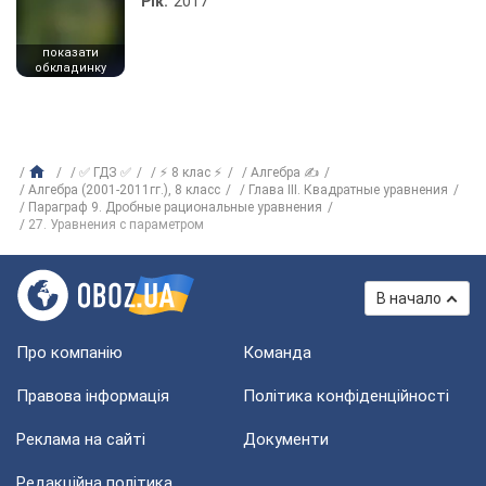
Рік:
2017
показати
обкладинку
✅ ГДЗ ✅
⚡ 8 клас ⚡
Алгебра ✍
Алгебра (2001-2011гг.), 8 класс
Глава ІІІ. Квадратные уравнения
Параграф 9. Дробные рациональные уравнения
27. Уравнения с параметром
В начало
Про компанію
Команда
Правова інформація
Політика конфіденційності
Реклама на сайті
Документи
Редакційна політика