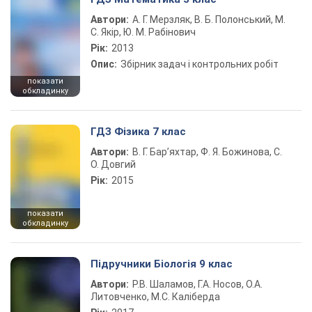
Автори:
А. Г. Мерзляк, В. Б. Полонський, М.
С. Якір, Ю. М. Рабінович
Рік:
2013
Опис:
Збірник задач і контрольних робіт
показати
обкладинку
ГДЗ Фізика 7 клас
Автори:
В. Г. Бар’яхтар, Ф. Я. Божинова, С.
О. Довгий
Рік:
2015
показати
обкладинку
Підручники Біологія 9 клас
Автори:
Р.В. Шаламов, Г.А. Носов, О.А.
Литовченко, М.С. Каліберда