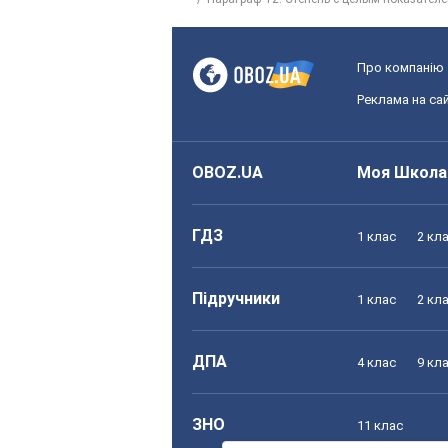
Про компанію
Реклама на сай
OBOZ.UA
Моя Школа
ГДЗ
1 клас
2 кл
Підручники
1 клас
2 кл
ДПА
4 клас
9 кл
ЗНО
11 клас