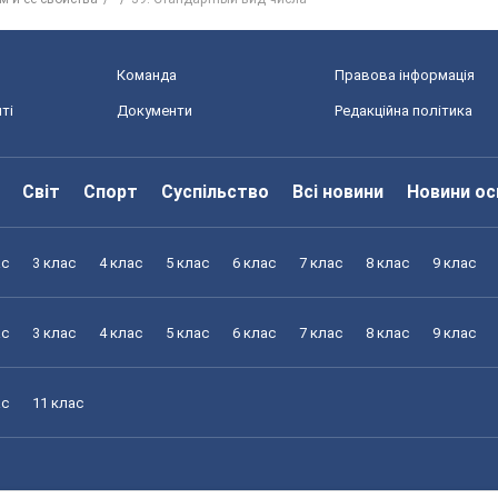
Команда
Правова інформація
ті
Документи
Редакційна політика
Світ
Спорт
Суспільство
Всі новини
Новини ос
ас
3 клас
4 клас
5 клас
6 клас
7 клас
8 клас
9 клас
ас
3 клас
4 клас
5 клас
6 клас
7 клас
8 клас
9 клас
ас
11 клас