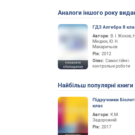
Аналоги іншого року вида
ГДЗ Алгебра 8 кла
Автори:
В. І. Жохов, Н.
Міндюк, Ю. Н.
Макаричьов
Рік:
2012
Опис:
Самостійні і
показати
контрольні роботи
обкладинку
Найбільш популярні книги
Підручники Біолог
клас
Автори:
К.М.
Задорожній
Рік:
2017