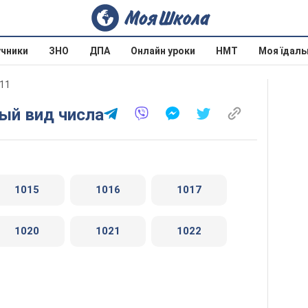
учники
ЗНО
ДПА
Онлайн уроки
НМТ
Моя їдаль
011
ный вид числа
1015
1016
1017
1020
1021
1022