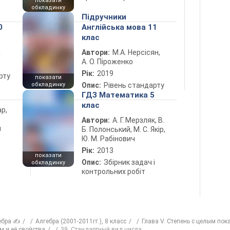
показати
обкладинку
Підручники
0
Англійська мова 11
клас
а
Автори:
М.А. Нерсісян,
А. О. Піроженко
Рік:
2019
рту
показати
обкладинку
Опис:
Рівень стандарту
ГДЗ Математика 5
клас
ар,
Автори:
А. Г. Мерзляк, В.
й
Б. Полонський, М. С. Якір,
Ю. М. Рабінович
Рік:
2013
показати
Опис:
Збірник задач і
обкладинку
контрольних робіт
ебра ✍
Алгебра (2001-2011гг.), 8 класс
Глава V. Степень с целым пок
м и её свойства
39. Стандартный вид числа