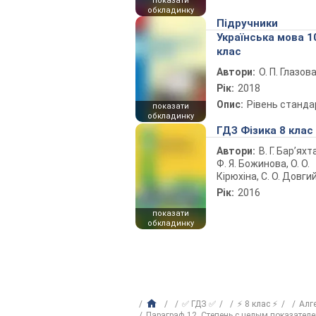
показати
обкладинку
Підручники
Українська мова 1
клас
Автори:
О. П. Глазов
Рік:
2018
Опис:
Рівень станда
показати
обкладинку
ГДЗ Фізика 8 клас
Автори:
В. Г. Бар’яхт
Ф. Я. Божинова, О. О.
Кірюхіна, С. О. Довги
Рік:
2016
показати
обкладинку
✅ ГДЗ ✅
⚡ 8 клас ⚡
Алг
Параграф 12. Степень с целым показателе