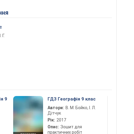
ння
с
 Г.
ія 9
ГДЗ Географія 9 клас
Автори:
В. М. Бойко, І. Л.
Дітчук
Рік:
2017
Опис:
Зошит для
практичних робіт