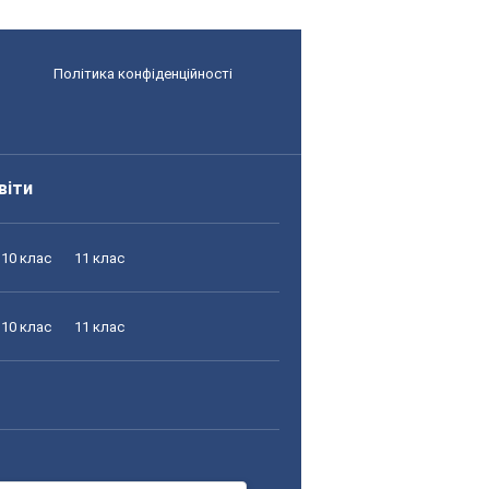
Політика конфіденційності
віти
10 клас
11 клас
10 клас
11 клас