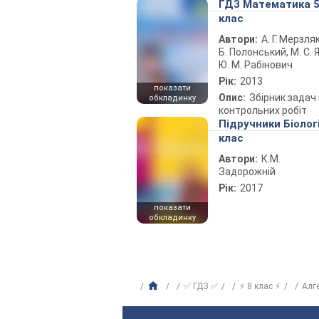
ГДЗ Математика 
клас
Автори:
А. Г. Мерзляк
Б. Полонський, М. С. Я
Ю. М. Рабінович
Рік:
2013
показати
Опис:
Збірник задач 
обкладинку
контрольних робіт
Підручники Біолог
клас
Автори:
К.М.
Задорожній
Рік:
2017
показати
обкладинку
✅ ГДЗ ✅
⚡ 8 клас ⚡
Алг