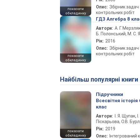
Опис:
Збірник задач 
показати
контрольних робіт
обкладинку
ГДЗ Алгебра 8 кла
Автори:
А. Г. Мерзляк
Б. Полонський, М. С. Я
Рік:
2016
Опис:
Збірник задач 
контрольних робіт
показати
обкладинку
Найбільш популярні книги
Підручники
Всесвітня історія 
клас
Автори:
І. Я. Щупак, І.
Піскарьова, О.В. Бур
Рік:
2019
показати
обкладинку
Опис:
Інтегрований 