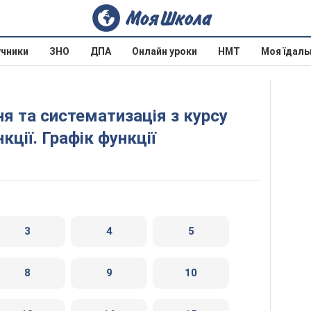
учники
ЗНО
ДПА
Онлайн уроки
НМТ
Моя їдаль
нкції. Графік функції
3
4
5
8
9
10