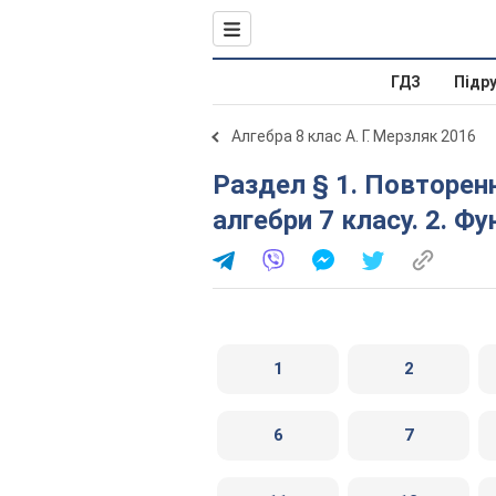
ГДЗ
Підр
Алгебра 8 клас А. Г. Мерзляк 2016
Раздел § 1. Повторення та систематизація з курсу
алгебри 7 класу. 2. Фу
1
2
6
7