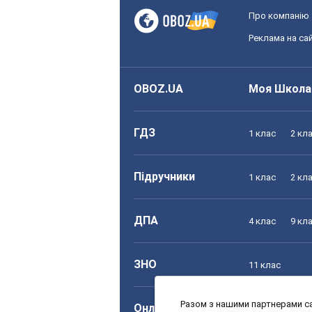
Про компанію
Реклама на сай
OBOZ.UA
Моя Школа
ГДЗ
1 клас
2 кл
Підручники
1 клас
2 кл
ДПА
4 клас
9 кл
ЗНО
11 клас
Разом з нашими партнерами са
Онлайн уроки
1 клас
2 кл