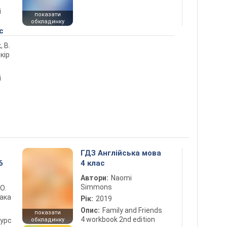
і
показати
обкладинку
с
, В.
кір
і
ГДЗ Англійська мова
6
4 клас
Автори:
Naomi
Simmons
 О.
лака
Рік:
2019
Опис:
Family and Friends
показати
4 workbook 2nd edition
курс
обкладинку