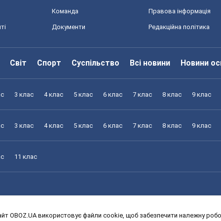
Команда
Правова інформація
ті
Документи
Редакційна політика
Світ
Спорт
Суспільство
Всі новини
Новини ос
ас
3 клас
4 клас
5 клас
6 клас
7 клас
8 клас
9 клас
ас
3 клас
4 клас
5 клас
6 клас
7 клас
8 клас
9 клас
ас
11 клас
йт OBOZ.UA використовує файли cookie, щоб забезпечити належну робот
ас
3 клас
4 клас
5 клас
6 клас
7 клас
8 клас
9 клас