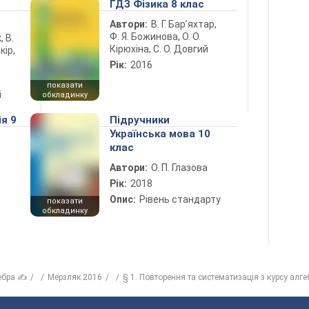
5
ГДЗ Фізика 8 клас
Автори:
В. Г. Бар’яхтар,
Ф. Я. Божинова, О. О.
, В.
Кірюхіна, С. О. Довгий
кір,
Рік:
2016
показати
і
обкладинку
ія 9
Підручники
Українська мова 10
клас
Автори:
О. П. Глазова
Рік:
2018
Опис:
Рівень стандарту
показати
обкладинку
ебра ✍
Мерзляк 2016
§ 1. Повторення та систематизація з курсу алге