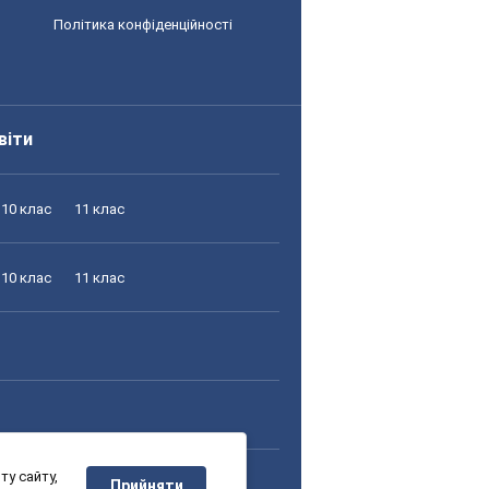
Політика конфіденційності
віти
10 клас
11 клас
10 клас
11 клас
у сайту,
10 клас
11 клас
Прийняти