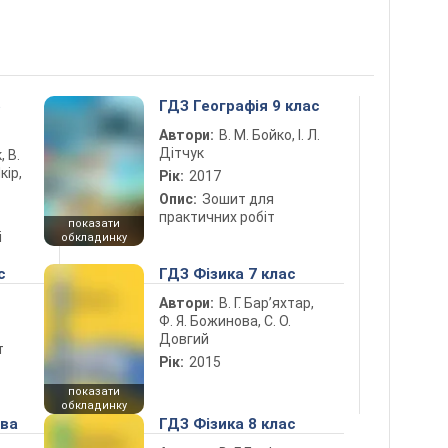
5
ГДЗ Географія 9 клас
Автори:
В. М. Бойко, І. Л.
Дітчук
, В.
кір,
Рік:
2017
Опис:
Зошит для
практичних робіт
показати
і
обкладинку
с
ГДЗ Фізика 7 клас
Автори:
В. Г. Бар’яхтар,
Ф. Я. Божинова, С. О.
Довгий
т
Рік:
2015
показати
обкладинку
ова
ГДЗ Фізика 8 клас