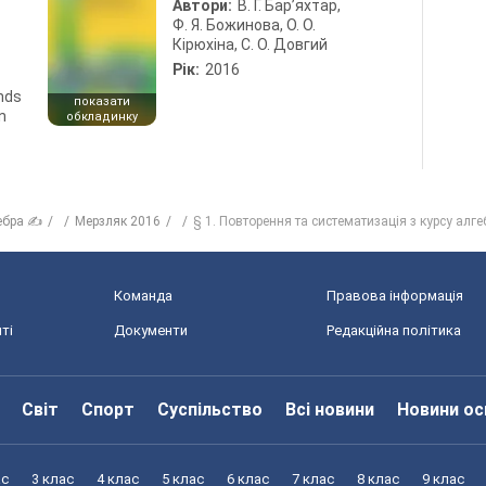
Автори:
В. Г. Бар’яхтар,
Ф. Я. Божинова, О. О.
Кірюхіна, С. О. Довгий
Рік:
2016
ends
показати
n
обкладинку
ебра ✍
Мерзляк 2016
§ 1. Повторення та систематизація з курсу алге
Команда
Правова інформація
ті
Документи
Редакційна політика
Світ
Спорт
Суспільство
Всі новини
Новини ос
ас
3 клас
4 клас
5 клас
6 клас
7 клас
8 клас
9 клас