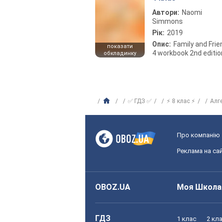
Автори:
Naomi
Simmons
Рік:
2019
Опис:
Family and Fri
показати
4 workbook 2nd editio
обкладинку
✅ ГДЗ ✅
⚡ 8 клас ⚡
Алг
Про компанію
Реклама на сай
OBOZ.UA
Моя Школа
ГДЗ
1 клас
2 кл