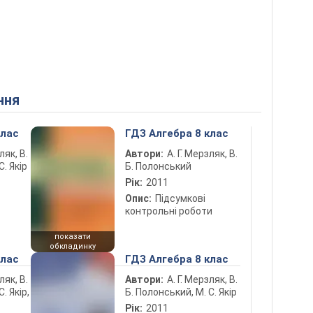
ння
клас
ГДЗ Алгебра 8 клас
ляк, В.
Автори:
А. Г. Мерзляк, В.
С. Якір
Б. Полонський
Рік:
2011
Опис:
Підсумкові
контрольні роботи
показати
обкладинку
клас
ГДЗ Алгебра 8 клас
ляк, В.
Автори:
А. Г. Мерзляк, В.
. Якір,
Б. Полонський, М. С. Якір
Рік:
2011