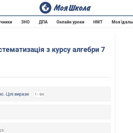
учники
ЗНО
ДПА
Онлайн уроки
НМТ
Моя їдаль
стематизація з курсу алгебри 7
ою. Цілі вирази
1 - 84
 29