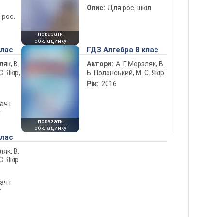
Опис:
Для рос. шкіл
 рос.
показати
обкладинку
клас
ГДЗ Алгебра 8 клас
ляк, В.
Автори:
А. Г. Мерзляк, В.
. Якір,
Б. Полонський, М. С. Якір
Рік:
2016
ач і
т
показати
обкладинку
клас
ляк, В.
С. Якір
ач і
т