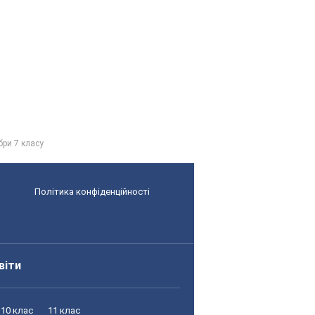
бри 7 класу
Політика конфіденційності
віти
10 клас
11 клас