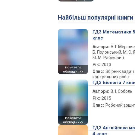
Найбільш популярні книги
ГДЗ Математика 
клас
Автори:
А. Г. Мерзляк
Б. Полонський, М. С. Я
Ю. М. Рабінович
Рік:
2013
показати
Опис:
Збірник задач 
обкладинку
контрольних робіт
ГДЗ Біологія 7 кла
Автори:
В. І. Соболь
Рік:
2015
Опис:
Робочий зоши
показати
обкладинку
ГДЗ Англійська м
4 клас