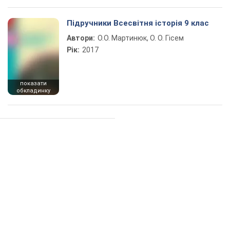
Підручники Всесвітня історія 9 клас
Автори:
О.О. Мартинюк, О. О. Гісем
Рік:
2017
показати
обкладинку