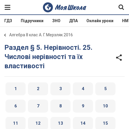
ГДЗ
Підручники
ЗНО
ДПА
Онлайн уроки
НМ
Алгебра 8 клас А. Г. Мерзляк 2016
Раздел § 5. Нерівності. 25.
Числові нерівності та їх
властивості
1
2
3
4
5
6
7
8
9
10
11
12
13
14
15