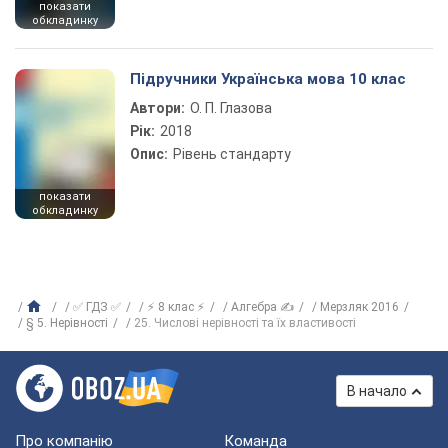
показати
обкладинку
Підручники Українська мова 10 клас
Автори:
О. П. Глазова
Рік:
2018
Опис:
Рівень стандарту
показати
обкладинку
✅ ГДЗ ✅
⚡ 8 клас ⚡
Алгебра ✍
Мерзляк 2016
§ 5. Нерівності
25. Числові нерівності та їх властивості
В начало
Про компанію
Команда