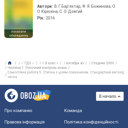
Автори:
В. Г. Бар’яхтар, Ф. Я. Божинова, О.
О. Кірюхіна, С. О. Довгий
Рік:
2016
показати
обкладинку
✅ ГДЗ ✅
⚡ 8 клас ⚡
Алгебра ✍
Стадник 2009
Частина 1. Поточний контроль знань
Самостійна робота 5. Степінь з цілим показником. Стандартний вигляд
числа
В начало
Про компанію
Команда
Правова інформація
Політика конфіденційності