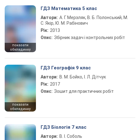
ГДЗ Математика 5 клас
Автори:
А. Г. Мерзляк, В. Б. Полонський, М.
С. Якір, Ю. М. Рабінович
Рік:
2013
Опис:
Збірник задач і контрольних робіт
показати
обкладинку
ГДЗ Географія 9 клас
Автори:
В. М. Бойко, І. Л. Дітчук
Рік:
2017
Опис:
Зошит для практичних робіт
показати
обкладинку
ГДЗ Біологія 7 клас
Автори:
В. І. Соболь