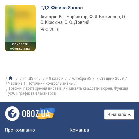
ГДЗ Фізика 8 клас
Автори:
В. Г. Бар’яхтар, Ф. Я. Божинова, О.
О. Кірюхіна, С. О. Довгий
Рік:
2016
показати
обкладинку
✅ ГДЗ ✅
⚡ 8 клас ⚡
Алгебра ✍
Стадник 2009
Частина 1. Поточний контроль знань
Тотожні перетворення виразів, які містять квадратні корені. Функція
yx=, її графік та властивості
В начало
Про компанію
Команда