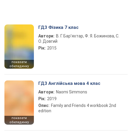
ГДЗ Фізика 7 клас
Автори:
В. Г. Бар’яхтар, Ф. Я. Божинова, С.
О. Довгий
Рік:
2015
показати
обкладинку
ГДЗ Англійська мова 4 клас
Автори:
Naomi Simmons
Рік:
2019
Опис:
Family and Friends 4 workbook 2nd
edition
показати
обкладинку