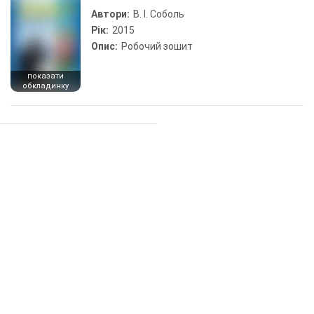
Автори:
В. І. Соболь
Рік:
2015
Опис:
Робочий зошит
показати
обкладинку