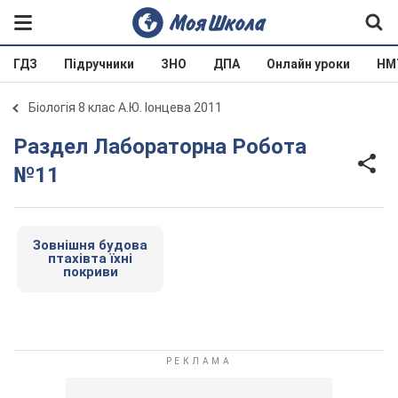
ГДЗ
Підручники
ЗНО
ДПА
Онлайн уроки
НМ
Біологія 8 клас А.Ю. Іонцева 2011
Раздел Лабораторна Робота
№11
Зовнішня будова
птахівта їхні
покриви