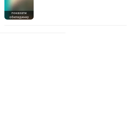
показати
обкладинку