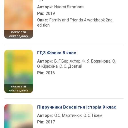
Автори:
Naomi Simmons
Рік:
2019
Опис:
Family and Friends 4 workbook 2nd
edition
показати
обкладинку
ГДЗ Фізика 8 клас
Автори:
В. Г. Бар’яхтар, Ф. Я. Божинова, О.
О. Кірюхіна, С. О. Довгий
Рік:
2016
показати
обкладинку
Підручники Всесвітня історія 9 клас
Автори:
О.О. Мартинюк, О. О. Гісем
Рік:
2017