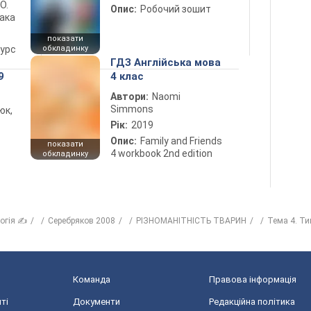
 О.
Опис:
Робочий зошит
лака
показати
курс
обкладинку
ГДЗ Англійська мова
9
4 клас
Автори:
Naomi
Simmons
юк,
Рік:
2019
Опис:
Family and Friends
показати
4 workbook 2nd edition
обкладинку
логія ✍
Серебряков 2008
РІЗНОМАНІТНІСТЬ ТВАРИН
Тема 4. Ти
Команда
Правова інформація
ті
Документи
Редакційна політика