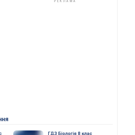
ння
с
ГДЗ Біологія 8 клас