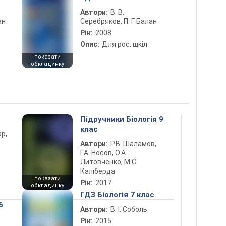
Автори:
В. В.
ан
Серебряков, П. Г. Балан
Рік:
2008
Опис:
Для рос. шкіл
показати
обкладинку
Підручники Біологія 9
клас
ар,
Автори:
Р.В. Шаламов,
Г.А. Носов, О.А.
Литовченко, М.С.
Каліберда
показати
Рік:
2017
обкладинку
ГДЗ Біологія 7 клас
6
Автори:
В. І. Соболь
Рік:
2015