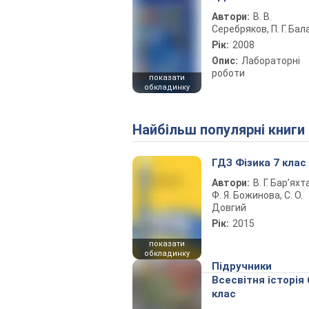
Автори:
В. В.
Серебряков, П. Г. Бал
Рік:
2008
Опис:
Лабораторні
роботи
показати
обкладинку
Найбільш популярні книги
ГДЗ Фізика 7 клас
Автори:
В. Г. Бар’яхт
Ф. Я. Божинова, С. О.
Довгий
Рік:
2015
показати
обкладинку
Підручники
Всесвітня історія 
клас