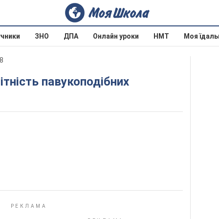
учники
ЗНО
ДПА
Онлайн уроки
НМТ
Моя їдаль
08
нітність павукоподібних