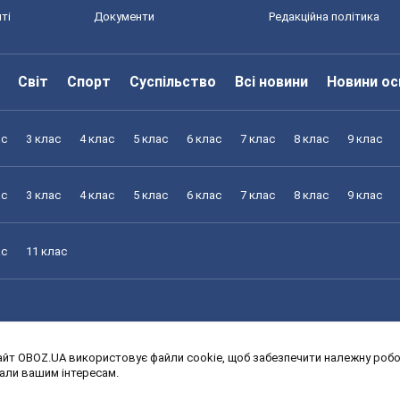
ті
Документи
Редакційна політика
Світ
Спорт
Суспільство
Всі новини
Новини ос
ас
3 клас
4 клас
5 клас
6 клас
7 клас
8 клас
9 клас
ас
3 клас
4 клас
5 клас
6 клас
7 клас
8 клас
9 клас
ас
11 клас
йт OBOZ.UA використовує файли cookie, щоб забезпечити належну робот
ас
3 клас
4 клас
5 клас
6 клас
7 клас
8 клас
9 клас
дали вашим інтересам.