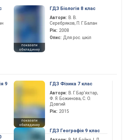
с
ГДЗ Біологія 8 клас
Автори:
В. В.
ан
Серебряков, П. Г. Балан
Рік:
2008
Опис:
Для рос. шкіл
показати
обкладинку
ія 9
ГДЗ Фізика 7 клас
Автори:
В. Г. Бар’яхтар,
Ф. Я. Божинова, С. О.
Довгий
Рік:
2015
показати
обкладинку
ГДЗ Географія 9 клас
0
Автори:
В. М. Бойко, І. Л.