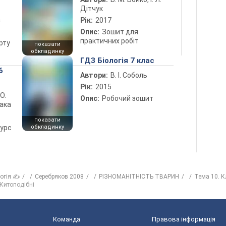
Дітчук
а
Рік:
2017
Опис:
Зошит для
практичних робіт
рту
показати
обкладинку
ГДЗ Біологія 7 клас
6
Автори:
В. І. Соболь
Рік:
2015
 О.
Опис:
Робочий зошит
лака
показати
курс
обкладинку
логія ✍
Серебряков 2008
РІЗНОМАНІТНІСТЬ ТВАРИН
Тема 10. К
 Китоподібні
Команда
Правова інформація