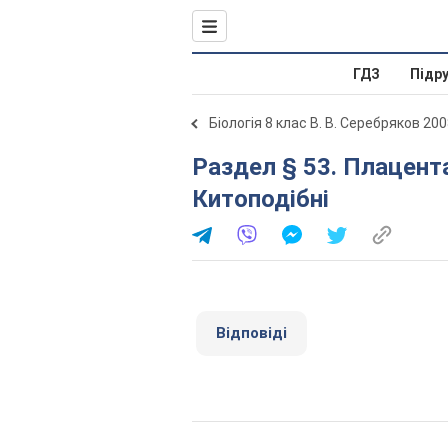
ГДЗ
Підр
Біологія 8 клас В. В. Серебряков 20
Раздел § 53. Плацентарні ссавці. Хижі. Ластоногі.
Китоподібні
Відповіді