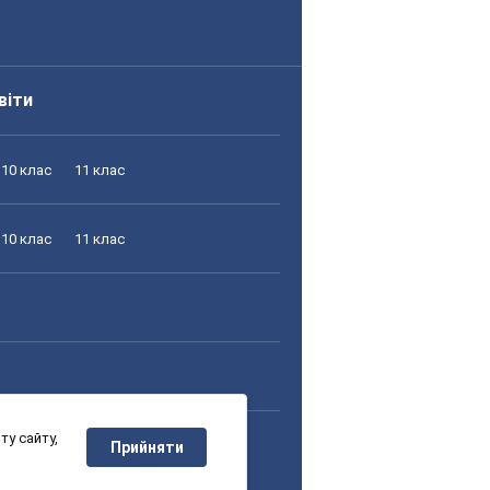
віти
10 клас
11 клас
10 клас
11 клас
у сайту,
10 клас
11 клас
Прийняти