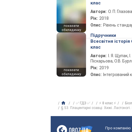
клас
Автори:
О. П. Глазов
Рік:
2018
Опис:
Рівень станда
показати
обкладинку
Підручники
Всесвітня історія 
клас
Автори:
І. Я. Щупак, І.
Піскарьова, О.В. Бур
Рік:
2019
показати
обкладинку
Опис:
Інтегрований 
✅ ГДЗ ✅
⚡ 8 клас ⚡
Біо
§ 53. Плацентарні ссавці. Хижі. Ластоногі.
Про компанію