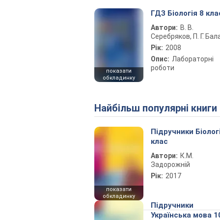
ГДЗ Біологія 8 кла
Автори:
В. В.
Серебряков, П. Г. Бал
Рік:
2008
Опис:
Лабораторні
роботи
показати
обкладинку
Найбільш популярні книги
Підручники Біолог
клас
Автори:
К.М.
Задорожній
Рік:
2017
показати
обкладинку
Підручники
Українська мова 1