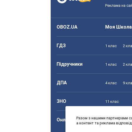
Реклама на сай
OBOZ.UA
Моя Школа
ГДЗ
1 клас
2 кл
Підручники
1 клас
2 кл
ДПА
4 клас
9 кл
ЗНО
11 клас
Разом з нашими партнерами са
Онлайн уроки
1 клас
2 кл
а контент та реклама відпові