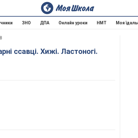
учники
ЗНО
ДПА
Онлайн уроки
НМТ
Моя їдаль
08