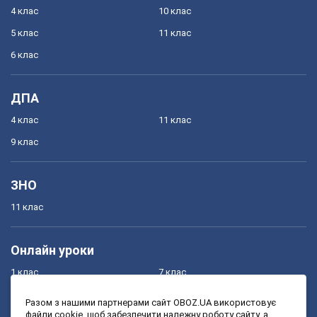
4 клас
10 клас
5 клас
11 клас
6 клас
ДПА
4 клас
11 клас
9 клас
ЗНО
11 клас
Онлайн уроки
1 клас
7 клас
2 клас
8 клас
Разом з нашими партнерами сайт OBOZ.UA використовує
файли cookie, щоб забезпечити належну роботу сайту, а
3 клас
9 клас