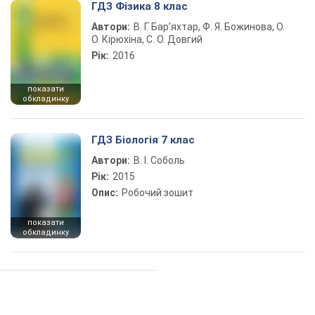
ГДЗ Фізика 8 клас
Автори:
В. Г. Бар’яхтар, Ф. Я. Божинова, О.
О. Кірюхіна, С. О. Довгий
Рік:
2016
показати
обкладинку
ГДЗ Біологія 7 клас
Автори:
В. І. Соболь
Рік:
2015
Опис:
Робочий зошит
показати
обкладинку