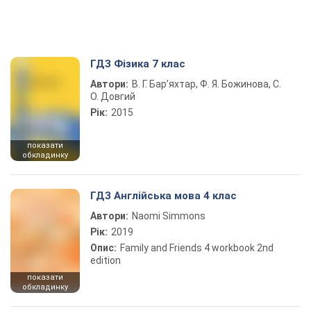
ГДЗ Фізика 7 клас
Автори:
В. Г. Бар’яхтар, Ф. Я. Божинова, С.
О. Довгий
Рік:
2015
показати
обкладинку
ГДЗ Англійська мова 4 клас
Автори:
Naomi Simmons
Рік:
2019
Опис:
Family and Friends 4 workbook 2nd
edition
показати
обкладинку