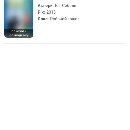
Автори:
В. І. Соболь
Рік:
2015
Опис:
Робочий зошит
показати
обкладинку