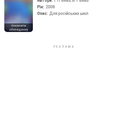
Автори:
Г. П. Бевз, В. Г. Бевз
Рік:
2008
Опис:
Для російських шкіл
показати
обкладинку