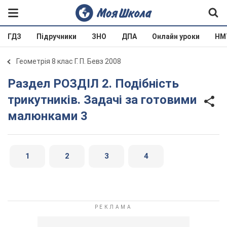
ГДЗ
Підручники
ЗНО
ДПА
Онлайн уроки
НМ
Геометрія 8 клас Г. П. Бевз 2008
Раздел РОЗДІЛ 2. Подібність
трикутників. Задачі за готовими
малюнками 3
1
2
3
4