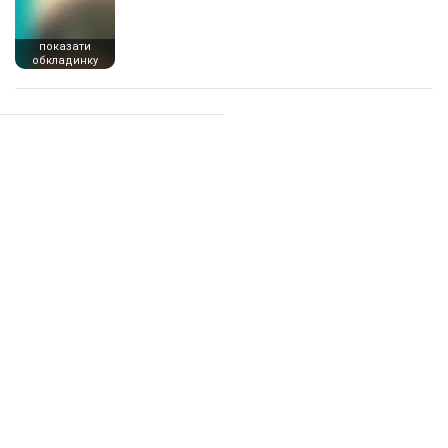
показати
обкладинку