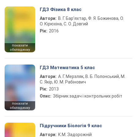
ГДЗ Фізика 8 клас
Автори:
В. Г. Бар’яхтар, Ф. Я. Божинова, О.
О. Кірюхіна, С. О. Довгий
Рік:
2016
показати
обкладинку
ГДЗ Математика 5 клас
Автори:
А. Г. Мерзляк, В. Б. Полонський, М.
С. Якір, Ю. М. Рабінович
Рік:
2013
Опис:
Збірник задач і контрольних робіт
показати
обкладинку
Підручники Біологія 9 клас
Автори:
К.М. Задорожній