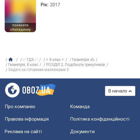
Рік:
2017
показати
обкладинку
✅ ГДЗ ✅
⚡ 8 клас ⚡
Геометрія ✍
Геометрiя, 8 клас
РОЗДІЛ 2. Подібність трикутників
Задачі за готовими малюнками 3
В начало
Про компанію
Команда
Правова інформація
Політика конфіденційності
Реклама на сайті
Документи