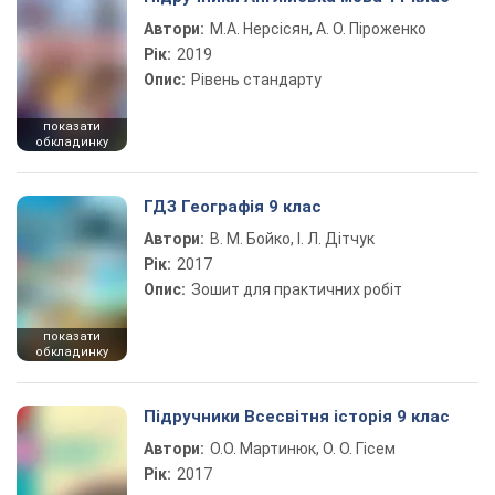
Автори:
М.А. Нерсісян, А. О. Піроженко
Рік:
2019
Опис:
Рівень стандарту
показати
обкладинку
ГДЗ Географія 9 клас
Автори:
В. М. Бойко, І. Л. Дітчук
Рік:
2017
Опис:
Зошит для практичних робіт
показати
обкладинку
Підручники Всесвітня історія 9 клас
Автори:
О.О. Мартинюк, О. О. Гісем
Рік:
2017