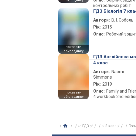
Опис:
Збірник задач 
обкладинку
контрольних робіт
ГДЗ Біологія 7 кла
Автори:
В. І. Соболь
Рік:
2015
Опис:
Робочий зоши
показати
обкладинку
ГДЗ Англійська м
4 клас
Автори:
Naomi
Simmons
Рік:
2019
Опис:
Family and Fri
показати
4 workbook 2nd editio
обкладинку
✅ ГДЗ ✅
⚡ 8 клас ⚡
Гео