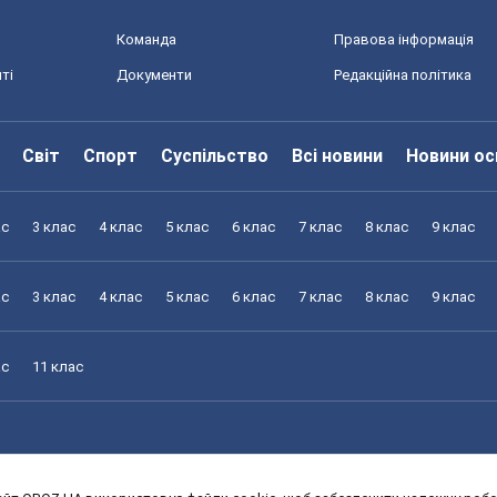
Команда
Правова інформація
ті
Документи
Редакційна політика
Світ
Спорт
Суспільство
Всі новини
Новини ос
ас
3 клас
4 клас
5 клас
6 клас
7 клас
8 клас
9 клас
ас
3 клас
4 клас
5 клас
6 клас
7 клас
8 клас
9 клас
ас
11 клас