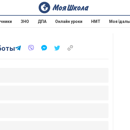
учники
ЗНО
ДПА
Онлайн уроки
НМТ
Моя їдаль
боты