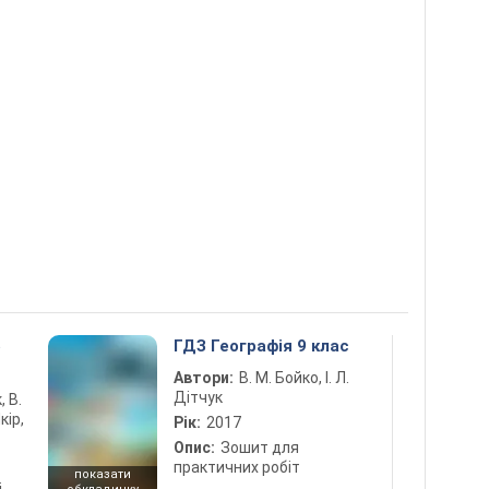
5
ГДЗ Географія 9 клас
Автори:
В. М. Бойко, І. Л.
Дітчук
, В.
кір,
Рік:
2017
Опис:
Зошит для
практичних робіт
показати