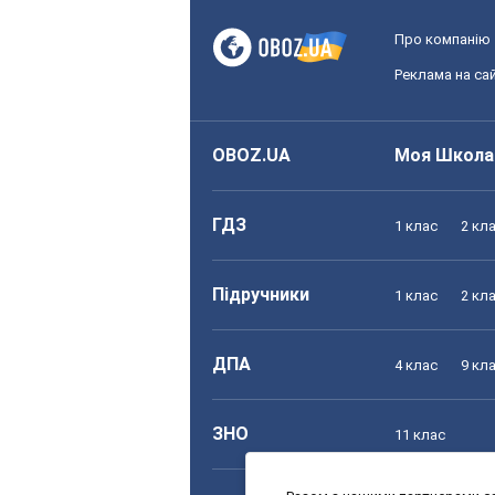
Про компанію
Реклама на сай
OBOZ.UA
Моя Школа
ГДЗ
1 клас
2 кл
Підручники
1 клас
2 кл
ДПА
4 клас
9 кл
ЗНО
11 клас