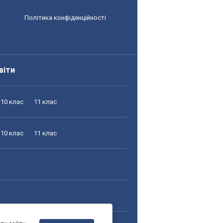
Політика конфіденційності
віти
10 клас
11 клас
10 клас
11 клас