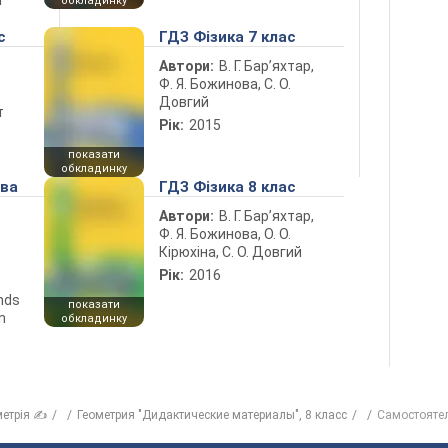
і
обкладинку
с
ГДЗ Фізика 7 клас
Автори:
В. Г. Бар’яхтар,
Ф. Я. Божинова, С. О.
Довгий
т
Рік:
2015
показати
обкладинку
ова
ГДЗ Фізика 8 клас
Автори:
В. Г. Бар’яхтар,
Ф. Я. Божинова, О. О.
Кірюхіна, С. О. Довгий
Рік:
2016
ends
показати
n
обкладинку
метрія ✍
Геометрия "Дидактические материалы", 8 класс
Самостояте