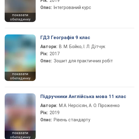
Рік:
2019
Опис:
Інтегрований курс
показати
обкладинку
ГДЗ Географія 9 клас
Автори:
В. М. Бойко, І. Л. Дітчук
Рік:
2017
Опис:
Зошит для практичних робіт
показати
обкладинку
Підручники Англійська мова 11 клас
Автори:
М.А. Нерсісян, А. О. Піроженко
Рік:
2019
Опис:
Рівень стандарту
показати
обкладинку