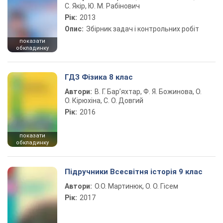
С. Якір, Ю. М. Рабінович
Рік:
2013
Опис:
Збірник задач і контрольних робіт
показати
обкладинку
ГДЗ Фізика 8 клас
Автори:
В. Г. Бар’яхтар, Ф. Я. Божинова, О.
О. Кірюхіна, С. О. Довгий
Рік:
2016
показати
обкладинку
Підручники Всесвітня історія 9 клас
Автори:
О.О. Мартинюк, О. О. Гісем
Рік:
2017