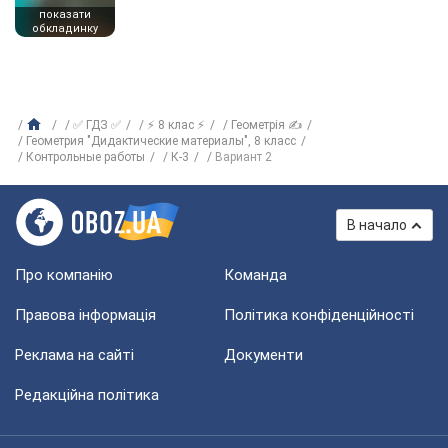
показати
обкладинку
✅ ГДЗ ✅
⚡ 8 клас ⚡
Геометрія ✍
Геометрия "Дидактические материалы", 8 класс
Контрольные работы
К-3
Вариант 2
В начало
Про компанію
Команда
Правова інформація
Політика конфіденційності
Реклама на сайті
Документи
Редакційна політика