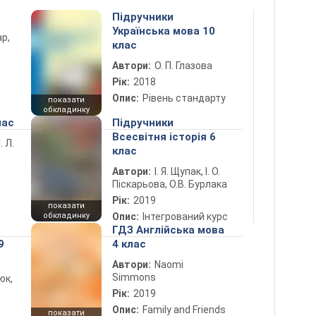
Підручники
Українська мова 10
ар,
клас
Автори:
О. П. Глазова
Рік:
2018
Опис:
Рівень стандарту
показати
обкладинку
лас
Підручники
Всесвітня історія 6
. Л.
клас
Автори:
І. Я. Щупак, І. О.
Піскарьова, О.В. Бурлака
Рік:
2019
показати
обкладинку
Опис:
Інтегрований курс
ГДЗ Англійська мова
9
4 клас
Автори:
Naomi
Simmons
юк,
Рік:
2019
Опис:
Family and Friends
показати