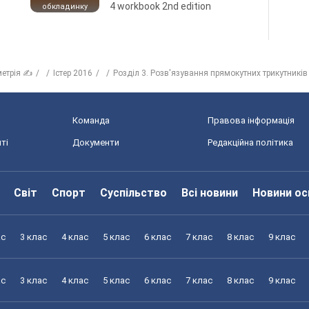
4 workbook 2nd edition
обкладинку
метрія ✍
Істер 2016
Розділ 3. Розв'язування прямокутних трикутників
Команда
Правова інформація
ті
Документи
Редакційна політика
Світ
Спорт
Суспільство
Всі новини
Новини ос
ас
3 клас
4 клас
5 клас
6 клас
7 клас
8 клас
9 клас
ас
3 клас
4 клас
5 клас
6 клас
7 клас
8 клас
9 клас