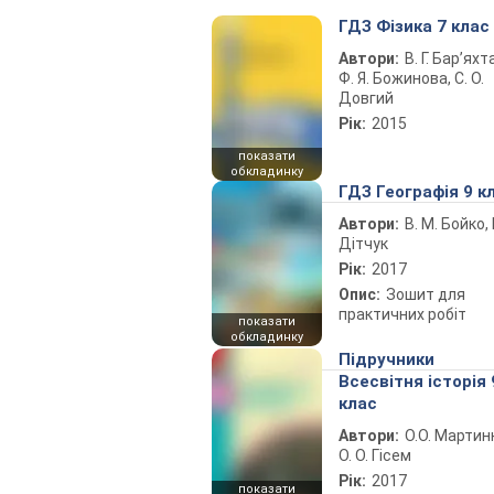
ГДЗ Фізика 7 клас
Автори:
В. Г. Бар’яхт
Ф. Я. Божинова, С. О.
Довгий
Рік:
2015
показати
обкладинку
ГДЗ Географія 9 к
Автори:
В. М. Бойко, І
Дітчук
Рік:
2017
Опис:
Зошит для
практичних робіт
показати
обкладинку
Підручники
Всесвітня історія 
клас
Автори:
О.О. Мартин
О. О. Гісем
Рік:
2017
показати