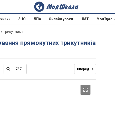
учники
ЗНО
ДПА
Онлайн уроки
НМТ
Моя їдаль
их трикутників
язування прямокутних трикутників
Вперед