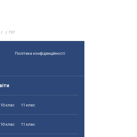
737
Політика конфіденційності
віти
10 клас
11 клас
10 клас
11 клас