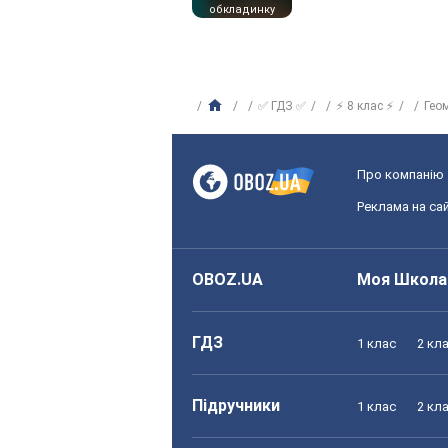
обкладинку
✅ ГДЗ ✅
⚡ 8 клас ⚡
Гео
Про компанію
Реклама на сай
OBOZ.UA
Моя Школа
ГДЗ
1 клас
2 кл
Підручники
1 клас
2 кл