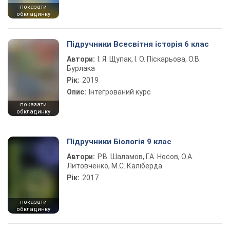
показати
обкладинку
Підручники Всесвітня історія 6 клас
Автори:
І. Я. Щупак, І. О. Піскарьова, О.В.
Бурлака
Рік:
2019
Опис:
Інтегрований курс
показати
обкладинку
Підручники Біологія 9 клас
Автори:
Р.В. Шаламов, Г.А. Носов, О.А.
Литовченко, М.С. Каліберда
Рік:
2017
показати
обкладинку