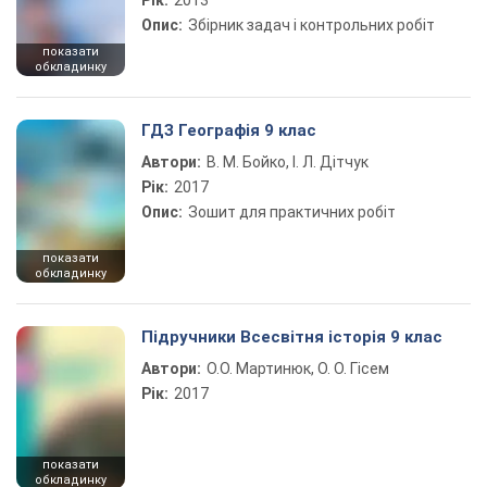
Рік:
2013
Опис:
Збірник задач і контрольних робіт
показати
обкладинку
ГДЗ Географія 9 клас
Автори:
В. М. Бойко, І. Л. Дітчук
Рік:
2017
Опис:
Зошит для практичних робіт
показати
обкладинку
Підручники Всесвітня історія 9 клас
Автори:
О.О. Мартинюк, О. О. Гісем
Рік:
2017
показати
обкладинку