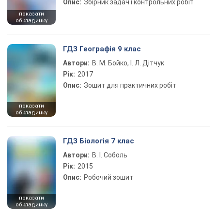
Опис:
Збірник задач і контрольних робіт
показати
обкладинку
ГДЗ Географія 9 клас
Автори:
В. М. Бойко, І. Л. Дітчук
Рік:
2017
Опис:
Зошит для практичних робіт
показати
обкладинку
ГДЗ Біологія 7 клас
Автори:
В. І. Соболь
Рік:
2015
Опис:
Робочий зошит
показати
обкладинку