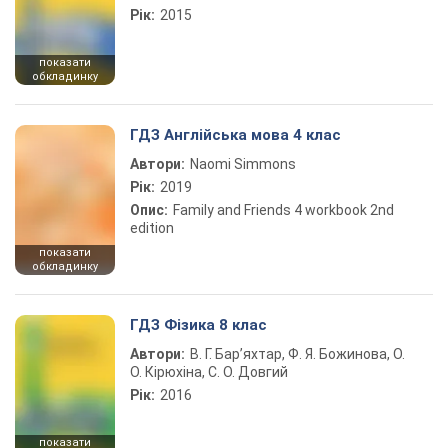
Рік:
2015
показати
обкладинку
ГДЗ Англійська мова 4 клас
Автори:
Naomi Simmons
Рік:
2019
Опис:
Family and Friends 4 workbook 2nd
edition
показати
обкладинку
ГДЗ Фізика 8 клас
Автори:
В. Г. Бар’яхтар, Ф. Я. Божинова, О.
О. Кірюхіна, С. О. Довгий
Рік:
2016
показати