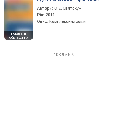
ГДЗ Всесвітня історія 8 клас
Автори:
О. Є. Святокум
Рік:
2011
Опис:
Комплексний зошит
показати
обкладинку