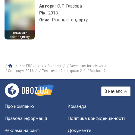
Автори:
О. П. Глазова
Рік:
2018
Опис:
Рівень стандарту
показати
обкладинку
✅ ГДЗ ✅
⚡ 8 клас ⚡
Всесвітня історія ✍
Святокум 2016
Тематичний контроль 2
Варіант 2
В начало
Про компанію
Команда
Правова інформація
Політика конфіденційності
Реклама на сайті
Документи