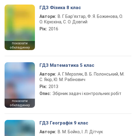
ГДЗ Фізика 8 клас
Автори:
В. Г. Бар’яхтар, Ф. Я. Божинова, О.
О. Кірюхіна, С. О. Довгий
Рік:
2016
показати
обкладинку
ГДЗ Математика 5 клас
Автори:
А. Г. Мерзляк, В. Б. Полонський, М.
С. Якір, Ю. М. Рабінович
Рік:
2013
Опис:
Збірник задач і контрольних робіт
показати
обкладинку
ГДЗ Географія 9 клас
Автори:
В. М. Бойко, І. Л. Дітчук