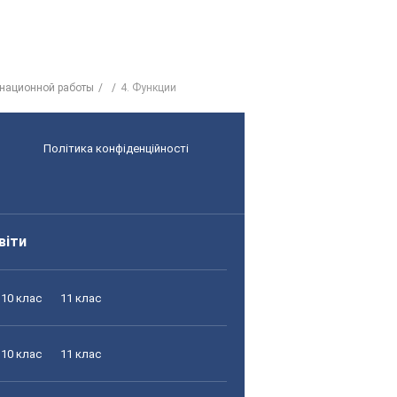
енационной работы
4. Функции
Політика конфіденційності
віти
10 клас
11 клас
10 клас
11 клас