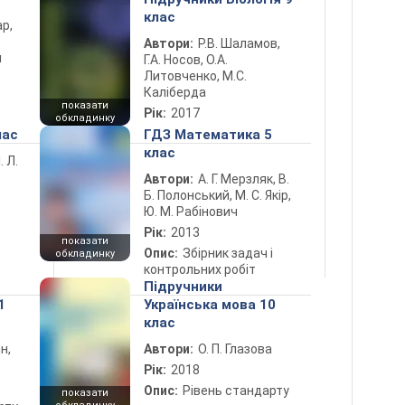
клас
ар,
Автори:
Р.В. Шаламов,
й
Г.А. Носов, О.А.
Литовченко, М.С.
Каліберда
показати
Рік:
2017
обкладинку
лас
ГДЗ Математика 5
клас
. Л.
Автори:
А. Г. Мерзляк, В.
Б. Полонський, М. С. Якір,
Ю. М. Рабінович
Рік:
2013
показати
Опис:
Збірник задач і
обкладинку
контрольних робіт
Підручники
1
Українська мова 10
клас
н,
Автори:
О. П. Глазова
Рік:
2018
Опис:
Рівень стандарту
показати