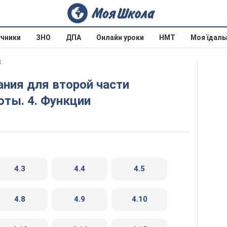
учники
ЗНО
ДПА
Онлайн уроки
НМТ
Моя їдаль
8
ты. 4. Функции
4.3
4.4
4.5
4.8
4.9
4.10