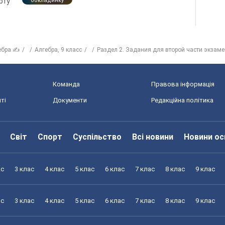
рту
обкладинку
ебра ✍
Алгебра, 9 класс
Раздел 2. Задания для второй части экзам
Команда
Правова інформація
ті
Документи
Редакційна політика
Світ
Спорт
Суспільство
Всі новини
Новини ос
ас
3 клас
4 клас
5 клас
6 клас
7 клас
8 клас
9 клас
ас
3 клас
4 клас
5 клас
6 клас
7 клас
8 клас
9 клас