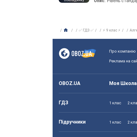
обкладинку
Опис:
Рівень станда
✅ ГДЗ ✅
⚡ 9 клас ⚡
Алг
Про компанію
Реклама на сай
OBOZ.UA
Моя Школа
ГДЗ
1 клас
2 кл
Підручники
1 клас
2 кл