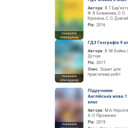
Автори:
В. Г. Бар’яхт
Ф. Я. Божинова, О. О.
Кірюхіна, С. О. Довги
Рік:
2016
показати
обкладинку
ГДЗ Географія 9 к
Автори:
В. М. Бойко, І
Дітчук
Рік:
2017
Опис:
Зошит для
практичних робіт
показати
обкладинку
Підручники
Англійська мова 1
клас
Автори:
М.А. Нерсіся
А. О. Піроженко
Рік:
2019
показати