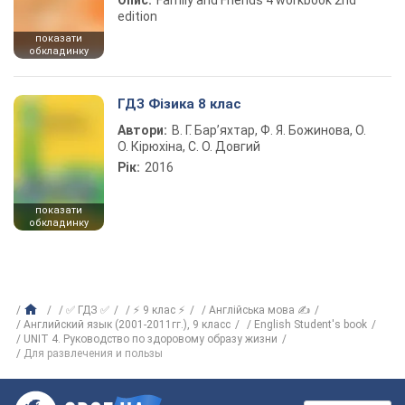
Опис:
Family and Friends 4 workbook 2nd
edition
показати
обкладинку
ГДЗ Фізика 8 клас
Автори:
В. Г. Бар’яхтар, Ф. Я. Божинова, О.
О. Кірюхіна, С. О. Довгий
Рік:
2016
показати
обкладинку
✅ ГДЗ ✅
⚡ 9 клас ⚡
Англійська мова ✍
Английский язык (2001-2011гг.), 9 класс
English Student's book
UNIT 4. Руководство по здоровому образу жизни
Для развлечения и пользы