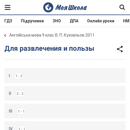
ГДЗ
Підручники
ЗНО
ДПА
Онлайн уроки
НМ
Англійська мова 9 клас В. П. Кузовльов 2011
Для развлечения и пользы
I
1 - 2
II
2 - 2
III
1 - 1
IV
1 - 1