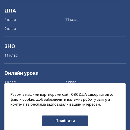
ДПА
4 клас
11 клас
9 клас
ЗНО
11 клас
Онлайн уроки
1 клас
7 клас
2 клас
8 клас
Разом з нашими партнерами сайт OBOZ.UA використовує
файли cookie, щоб забезпечити належну роботу сайту, а
3 клас
9 клас
контент та реклама відповідали вашим інтересам.
4 клас
10 клас
5 клас
11 клас
Прийняти
6 клас