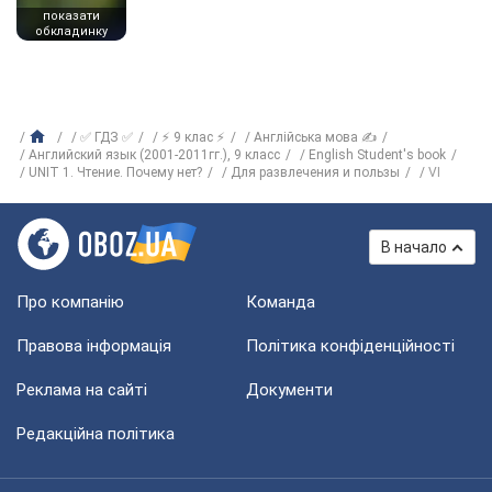
показати
обкладинку
✅ ГДЗ ✅
⚡ 9 клас ⚡
Англійська мова ✍
Английский язык (2001-2011гг.), 9 класс
English Student's book
UNIT 1. Чтение. Почему нет?
Для развлечения и пользы
VI
В начало
Про компанію
Команда
Правова інформація
Політика конфіденційності
Реклама на сайті
Документи
Редакційна політика