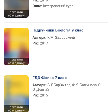
Рік:
2019
Опис:
Інтегрований курс
показати
обкладинку
Підручники Біологія 9 клас
Автори:
К.М. Задорожній
Рік:
2017
показати
обкладинку
ГДЗ Фізика 7 клас
Автори:
В. Г. Бар’яхтар, Ф. Я. Божинова, С.
О. Довгий
Рік:
2015
показати
обкладинку