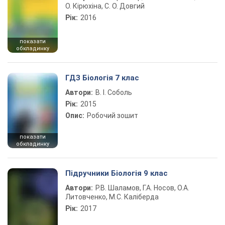
О. Кірюхіна, С. О. Довгий
Рік:
2016
показати
обкладинку
ГДЗ Біологія 7 клас
Автори:
В. І. Соболь
Рік:
2015
Опис:
Робочий зошит
показати
обкладинку
Підручники Біологія 9 клас
Автори:
Р.В. Шаламов, Г.А. Носов, О.А.
Литовченко, М.С. Каліберда
Рік:
2017