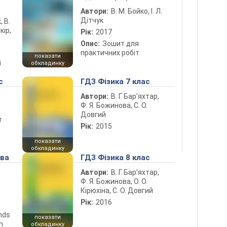
Автори:
В. М. Бойко, І. Л.
Дітчук
, В.
кір,
Рік:
2017
Опис:
Зошит для
практичних робіт
показати
і
обкладинку
с
ГДЗ Фізика 7 клас
Автори:
В. Г. Бар’яхтар,
Ф. Я. Божинова, С. О.
Довгий
т
Рік:
2015
показати
обкладинку
ова
ГДЗ Фізика 8 клас
Автори:
В. Г. Бар’яхтар,
Ф. Я. Божинова, О. О.
Кірюхіна, С. О. Довгий
Рік:
2016
ends
показати
n
обкладинку