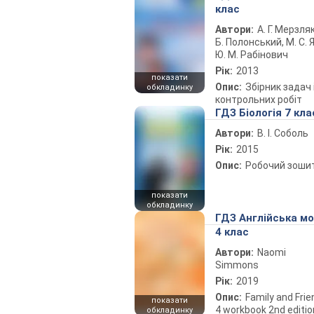
клас
Автори:
А. Г. Мерзляк
Б. Полонський, М. С. Я
Ю. М. Рабінович
Рік:
2013
показати
Опис:
Збірник задач 
обкладинку
контрольних робіт
ГДЗ Біологія 7 кла
Автори:
В. І. Соболь
Рік:
2015
Опис:
Робочий зоши
показати
обкладинку
ГДЗ Англійська м
4 клас
Автори:
Naomi
Simmons
Рік:
2019
Опис:
Family and Fri
показати
4 workbook 2nd editio
обкладинку