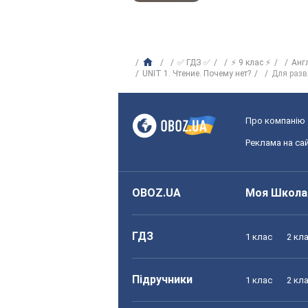
✅ ГДЗ ✅
⚡ 9 клас ⚡
Анг
UNIT 1. Чтение. Почему нет?
Для разв
Про компанію
Реклама на сай
OBOZ.UA
Моя Школа
ГДЗ
1 клас
2 кл
Підручники
1 клас
2 кл