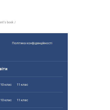
ent's book
Політика конфіденційності
віти
10 клас
11 клас
10 клас
11 клас