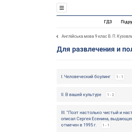
ГДЗ
Підр
Англійська мова 9 клас В. П. Кузов
Для развлечения и п
I. Человеческий боулинг
1 - 1
II. В вашей культуре
1 - 2
III. "Поэт настолько чистый и нас
описал Сергея Есенина, выдающег
отмечен в 1995 г.
1 - 1