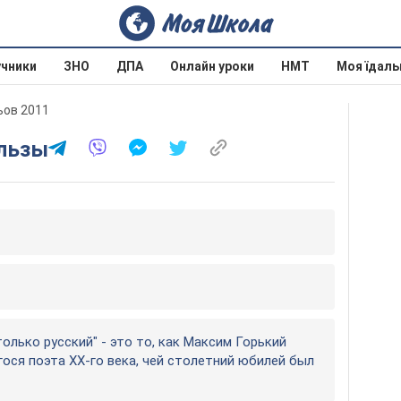
учники
ЗНО
ДПА
Онлайн уроки
НМТ
Моя їдаль
льов 2011
ользы
только русский" - это то, как Максим Горький
ося поэта ХХ-го века, чей столетний юбилей был