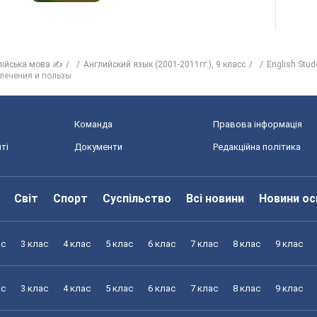
лійська мова ✍
Английский язык (2001-2011гг.), 9 класс
English Stud
лечения и пользы
Команда
Правова інформація
ті
Документи
Редакційна політика
Світ
Спорт
Суспільство
Всі новини
Новини ос
ас
3 клас
4 клас
5 клас
6 клас
7 клас
8 клас
9 клас
ас
3 клас
4 клас
5 клас
6 клас
7 клас
8 клас
9 клас