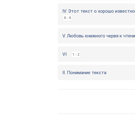
IV. Этот текст о хорошо известн
4 - 4
V. Любовь книжного червя к чтен
VI
1 - 2
II. Понимание текста