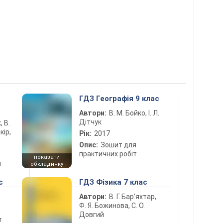
5
ГДЗ Географія 9 клас
Автори:
В. М. Бойко, І. Л.
Дітчук
, В.
кір,
Рік:
2017
Опис:
Зошит для
практичних робіт
показати
і
обкладинку
с
ГДЗ Фізика 7 клас
Автори:
В. Г. Бар’яхтар,
Ф. Я. Божинова, С. О.
Довгий
т