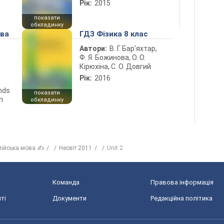
Рік:
2015
показати
обкладинку
ова
ГДЗ Фізика 8 клас
Автори:
В. Г. Бар’яхтар,
Ф. Я. Божинова, О. О.
Кірюхіна, С. О. Довгий
Рік:
2016
ends
показати
n
обкладинку
лійська мова ✍
Несвіт 2011
Unit 2
Команда
Правова інформація
ті
Документи
Редакційна політика