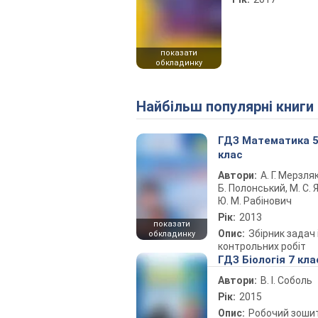
показати
обкладинку
Найбільш популярні книги
ГДЗ Математика 
клас
Автори:
А. Г. Мерзляк
Б. Полонський, М. С. Я
Ю. М. Рабінович
Рік:
2013
показати
Опис:
Збірник задач 
обкладинку
контрольних робіт
ГДЗ Біологія 7 кла
Автори:
В. І. Соболь
Рік:
2015
Опис:
Робочий зоши