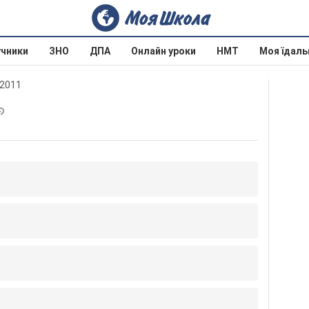
учники
ЗНО
ДПА
Онлайн уроки
НМТ
Моя їдаль
 2011