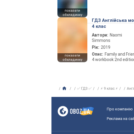
показати
обкладинку
ГДЗ Англійська м
4 клас
Автори:
Naomi
Simmons
Рік:
2019
Опис:
Family and Fri
показати
4 workbook 2nd editio
обкладинку
✅ ГДЗ ✅
⚡ 9 клас ⚡
Анг
Про компанію
Реклама на сай