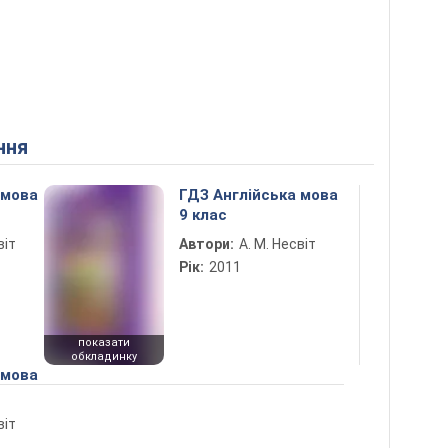
ння
 мова
ГДЗ Англійська мова
9 клас
віт
Автори:
А. М. Несвіт
Рік:
2011
показати
обкладинку
 мова
віт