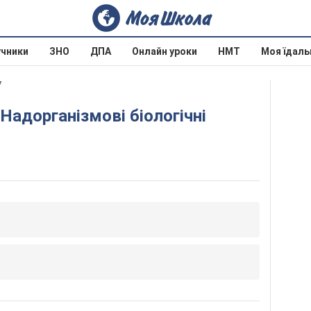
учники
ЗНО
ДПА
Онлайн уроки
НМТ
Моя їдаль
7