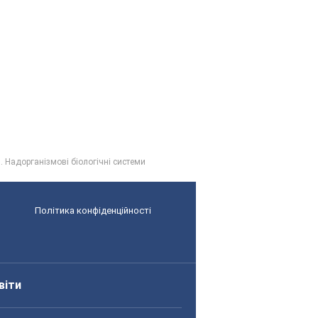
. Надорганізмові біологічні системи
Політика конфіденційності
віти