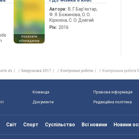
ова
ГДЗ Фізика 8 клас
Автори:
В. Г. Бар’яхтар,
Ф. Я. Божинова, О. О.
Кірюхіна, С. О. Довгий
Рік:
2016
ends
показати
n
обкладинку
логія ✍
Безручкова 2017
Контрольні роботи
Контрольна робота 5
Команда
Правова інформація
ті
Документи
Редакційна політика
Світ
Спорт
Суспільство
Всі новини
Новини ос