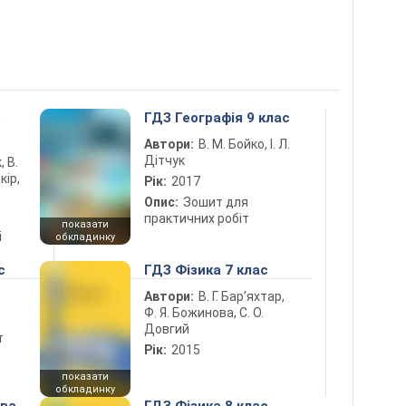
5
ГДЗ Географія 9 клас
Автори:
В. М. Бойко, І. Л.
Дітчук
, В.
кір,
Рік:
2017
Опис:
Зошит для
практичних робіт
показати
і
обкладинку
с
ГДЗ Фізика 7 клас
Автори:
В. Г. Бар’яхтар,
Ф. Я. Божинова, С. О.
Довгий
т
Рік:
2015
показати
обкладинку