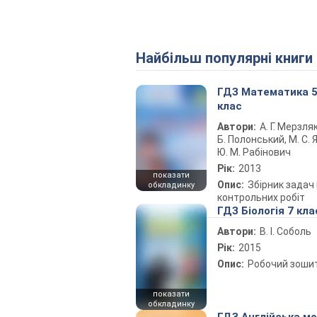
Найбільш популярні книги
ГДЗ Математика 
клас
Автори:
А. Г. Мерзляк
Б. Полонський, М. С. Я
Ю. М. Рабінович
Рік:
2013
показати
Опис:
Збірник задач 
обкладинку
контрольних робіт
ГДЗ Біологія 7 кла
Автори:
В. І. Соболь
Рік:
2015
Опис:
Робочий зоши
показати
обкладинку