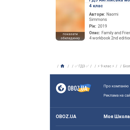
ГДЗ Англійська м
4 клас
Автори:
Naomi
Simmons
Рік:
2019
Опис:
Family and Fri
показати
4 workbook 2nd editio
обкладинку
✅ ГДЗ ✅
⚡ 9 клас ⚡
Біо
Про компанію
Реклама на сай
OBOZ.UA
Моя Школа