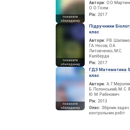
Автори:
О.О. Мартин
О. О. Гісем
Рік:
2017
показати
обкладинку
Підручники Біолог
клас
Автори:
Р.В. Шаламо
Г.А. Носов, О.А.
Литовченко, М.С.
Каліберда
показати
Рік:
2017
обкладинку
ГДЗ Математика 
клас
Автори:
А. Г. Мерзляк
Б. Полонський, М. С. Я
Ю. М. Рабінович
Рік:
2013
показати
Опис:
Збірник задач 
обкладинку
контрольних робіт