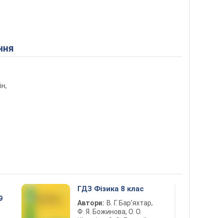
ння
ін,
ГДЗ Фізика 8 клас
9
Автори:
В. Г. Бар’яхтар,
Ф. Я. Божинова, О. О.