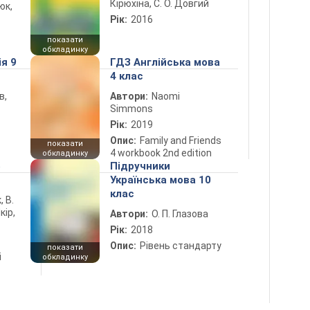
Кірюхіна, С. О. Довгий
юк,
Рік:
2016
показати
обкладинку
ія 9
ГДЗ Англійська мова
4 клас
в,
Автори:
Naomi
Simmons
Рік:
2019
Опис:
Family and Friends
показати
4 workbook 2nd edition
обкладинку
5
Підручники
Українська мова 10
клас
, В.
кір,
Автори:
О. П. Глазова
Рік:
2018
Опис:
Рівень стандарту
показати
і
обкладинку