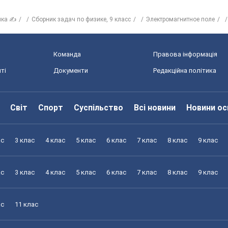
ика ✍
Сборник задач по физике, 9 класс
Электромагнитное поле
Команда
Правова інформація
ті
Документи
Редакційна політика
Світ
Спорт
Суспільство
Всі новини
Новини ос
ас
3 клас
4 клас
5 клас
6 клас
7 клас
8 клас
9 клас
ас
3 клас
4 клас
5 клас
6 клас
7 клас
8 клас
9 клас
ас
11 клас