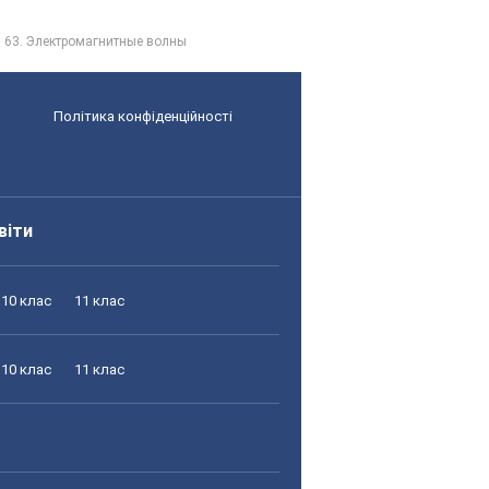
63. Электромагнитные волны
Політика конфіденційності
віти
10 клас
11 клас
10 клас
11 клас