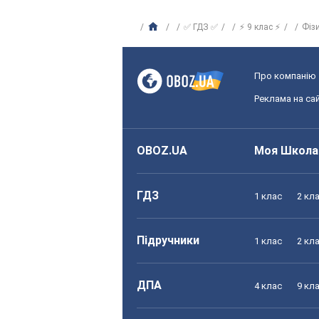
✅ ГДЗ ✅
⚡ 9 клас ⚡
Фіз
Про компанію
Реклама на сай
OBOZ.UA
Моя Школа
ГДЗ
1 клас
2 кл
Підручники
1 клас
2 кл
ДПА
4 клас
9 кл