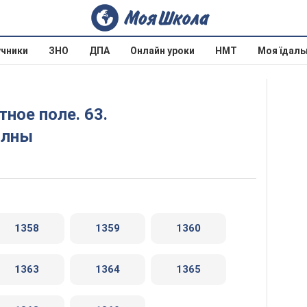
учники
ЗНО
ДПА
Онлайн уроки
НМТ
Моя їдаль
олны
1358
1359
1360
1363
1364
1365