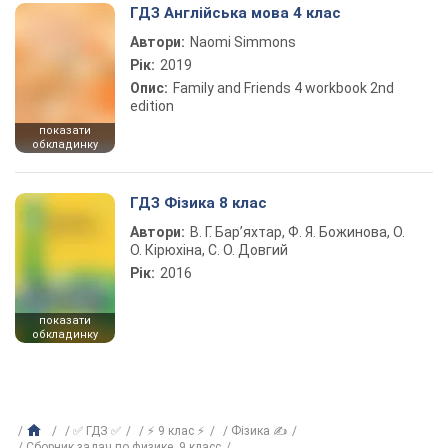
ГДЗ Англійська мова 4 клас
Автори:
Naomi Simmons
Рік:
2019
Опис:
Family and Friends 4 workbook 2nd
edition
показати
обкладинку
ГДЗ Фізика 8 клас
Автори:
В. Г. Бар’яхтар, Ф. Я. Божинова, О.
О. Кірюхіна, С. О. Довгий
Рік:
2016
показати
обкладинку
✅ ГДЗ ✅
⚡ 9 клас ⚡
Фізика ✍
Сборник задач по физике, 9 класс