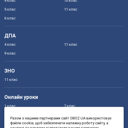
4 клас
10 клас
5 клас
11 клас
6 клас
ДПА
4 клас
11 клас
9 клас
ЗНО
11 клас
Онлайн уроки
1 клас
7 клас
2 клас
8 клас
Разом з нашими партнерами сайт OBOZ.UA використовує
файли cookie, щоб забезпечити належну роботу сайту, а
3 клас
9 клас
контент та реклама відповідали вашим інтересам.