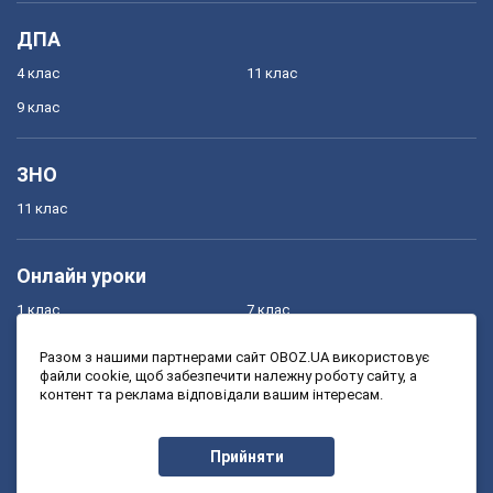
ДПА
4 клас
11 клас
9 клас
ЗНО
11 клас
Онлайн уроки
1 клас
7 клас
2 клас
8 клас
Разом з нашими партнерами сайт OBOZ.UA використовує
файли cookie, щоб забезпечити належну роботу сайту, а
3 клас
9 клас
контент та реклама відповідали вашим інтересам.
4 клас
10 клас
5 клас
11 клас
Прийняти
6 клас