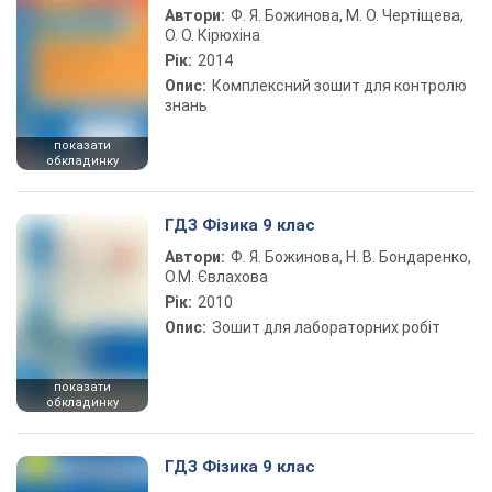
Автори:
Ф. Я. Божинова, М. О. Чертіщева,
О. О. Кірюхіна
Рік:
2014
Опис:
Комплексний зошит для контролю
знань
показати
обкладинку
ГДЗ Фізика 9 клас
Автори:
Ф. Я. Божинова, Н. В. Бондаренко,
О.М. Євлахова
Рік:
2010
Опис:
Зошит для лабораторних робіт
показати
обкладинку
ГДЗ Фізика 9 клас