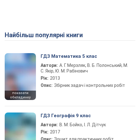
Найбільш популярні книги
ГДЗ Математика 5 клас
Автори:
А. Г. Мерзляк, В. Б. Полонський, М.
С. Якір, Ю. М. Рабінович
Рік:
2013
Опис:
Збірник задач і контрольних робіт
показати
обкладинку
ГДЗ Географія 9 клас
Автори:
В. М. Бойко, І. Л. Дітчук
Рік:
2017
Опис:
Зошит для практичних робіт