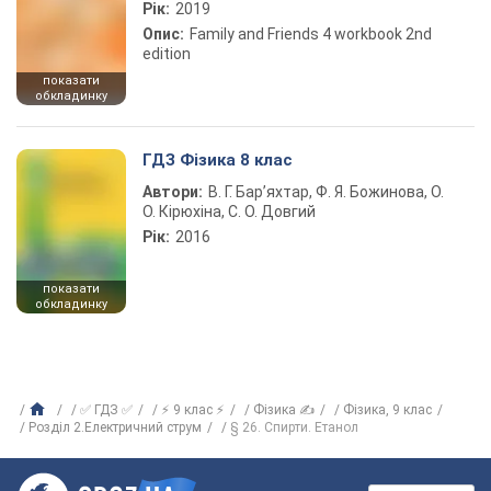
Рік:
2019
Опис:
Family and Friends 4 workbook 2nd
edition
показати
обкладинку
ГДЗ Фізика 8 клас
Автори:
В. Г. Бар’яхтар, Ф. Я. Божинова, О.
О. Кірюхіна, С. О. Довгий
Рік:
2016
показати
обкладинку
✅ ГДЗ ✅
⚡ 9 клас ⚡
Фізика ✍
Фізика, 9 клас
Розділ 2.Електричний струм
§ 26. Спирти. Етанол