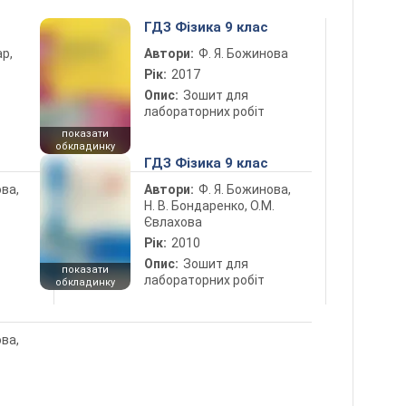
ГДЗ Фізика 9 клас
ар,
Автори:
Ф. Я. Божинова
Рік:
2017
Опис:
Зошит для
лабораторних робіт
показати
обкладинку
ГДЗ Фізика 9 клас
ова,
Автори:
Ф. Я. Божинова,
Н. В. Бондаренко, О.М.
Євлахова
Рік:
2010
Опис:
Зошит для
показати
лабораторних робіт
обкладинку
ова,