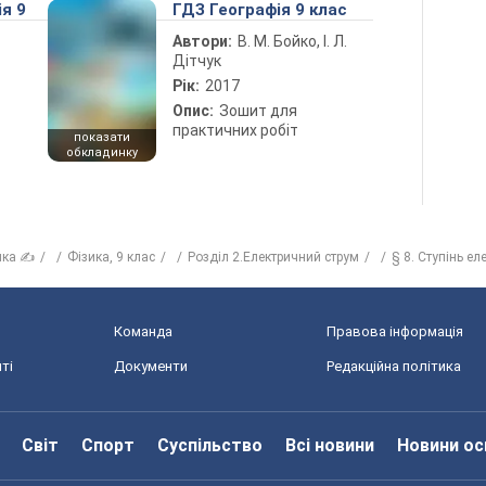
ія 9
ГДЗ Географія 9 клас
Автори:
В. М. Бойко, І. Л.
Дітчук
Рік:
2017
Опис:
Зошит для
практичних робіт
показати
обкладинку
ика ✍
Фізика, 9 клас
Розділ 2.Електричний струм
§ 8. Ступінь ел
Команда
Правова інформація
ті
Документи
Редакційна політика
Світ
Спорт
Суспільство
Всі новини
Новини ос