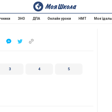
учники
ЗНО
ДПА
Онлайн уроки
НМТ
Моя їдаль
3
4
5