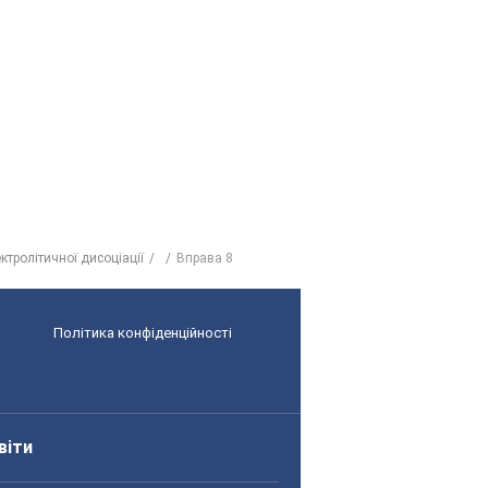
ектролітичної дисоціації
Вправа 8
Політика конфіденційності
віти