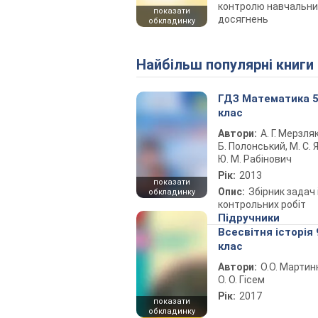
контролю навчальни
показати
досягнень
обкладинку
Найбільш популярні книги
ГДЗ Математика 
клас
Автори:
А. Г. Мерзляк
Б. Полонський, М. С. Я
Ю. М. Рабінович
Рік:
2013
показати
Опис:
Збірник задач 
обкладинку
контрольних робіт
Підручники
Всесвітня історія 
клас
Автори:
О.О. Мартин
О. О. Гісем
Рік:
2017
показати
обкладинку