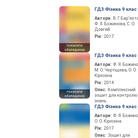
ГДЗ Фізика 9 клас
Автори:
В. Г. Бар’яхт
Ф. Я. Божинова, С. О.
Довгий
Рік:
2017
показати
обкладинку
ГДЗ Фізика 9 клас
Автори:
Ф. Я. Божин
М. О. Чертіщева, О. О.
Кірюхіна
Рік:
2014
Опис:
Комплексний
показати
зошит для контролю
обкладинку
знань
ГДЗ Фізика 9 клас
Автори:
Ф. Я. Божин
О. О. Кірюхіна
Рік:
2017
Опис:
Зошит для