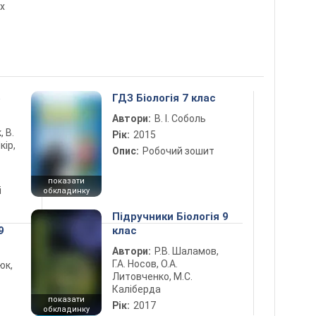
х
5
ГДЗ Біологія 7 клас
Автори:
В. І. Соболь
, В.
Рік:
2015
кір,
Опис:
Робочий зошит
показати
і
обкладинку
Підручники Біологія 9
9
клас
Автори:
Р.В. Шаламов,
Г.А. Носов, О.А.
юк,
Литовченко, М.С.
Каліберда
показати
Рік:
2017
обкладинку