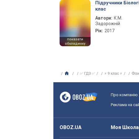
Підручники Біолог
клас
Автори:
К.М.
Задорожній
Рік:
2017
показати
обкладинку
✅ ГДЗ ✅
⚡ 9 клас ⚡
Фіз
Про компанію
Реклама на сай
OBOZ.UA
Моя Школа