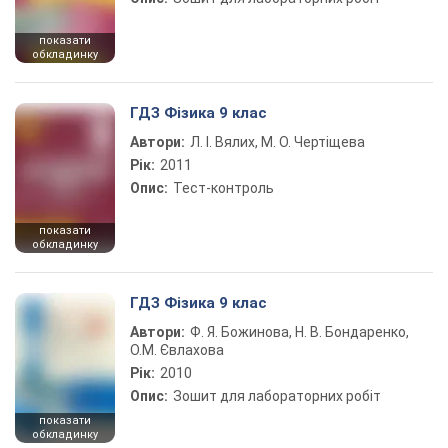
показати
обкладинку
ГДЗ Фізика 9 клас
Автори:
Л. І. Вялих, М. О. Чертіщева
Рік:
2011
Опис:
Тест-контроль
показати
обкладинку
ГДЗ Фізика 9 клас
Автори:
Ф. Я. Божинова, Н. В. Бондаренко,
О.М. Євлахова
Рік:
2010
Опис:
Зошит для лабораторних робіт
показати
обкладинку