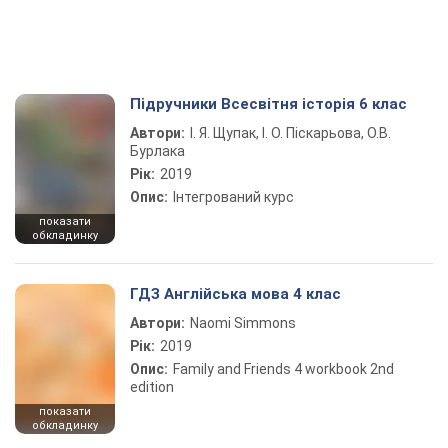
Підручники Всесвітня історія 6 клас
Автори:
І. Я. Щупак, І. О. Піскарьова, О.В.
Бурлака
Рік:
2019
Опис:
Інтегрований курс
показати
обкладинку
ГДЗ Англійська мова 4 клас
Автори:
Naomi Simmons
Рік:
2019
Опис:
Family and Friends 4 workbook 2nd
edition
показати
обкладинку