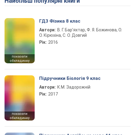
Найбільш популярні книги
ГДЗ Фізика 8 клас
Автори:
В. Г. Бар’яхтар, Ф. Я. Божинова, О.
О. Кірюхіна, С. О. Довгий
Рік:
2016
показати
обкладинку
Підручники Біологія 9 клас
Автори:
К.М. Задорожній
Рік:
2017
показати
обкладинку