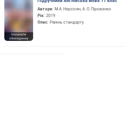
Підручники Англійська мова 11 клас
Автори:
М.А. Нерсісян, А. О. Піроженко
Рік:
2019
Опис:
Рівень стандарту
показати
обкладинку