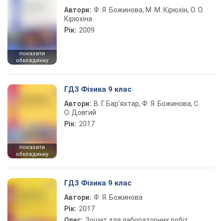
Автори:
Ф. Я. Божинова, М. М. Кірюхін, О. О.
Кірюхіна
Рік:
2009
показати
обкладинку
ГДЗ Фізика 9 клас
Автори:
В. Г. Бар’яхтар, Ф. Я. Божинова, С.
О. Довгий
Рік:
2017
показати
обкладинку
ГДЗ Фізика 9 клас
Автори:
Ф. Я. Божинова
Рік:
2017
Опис:
Зошит для лабораторних робіт