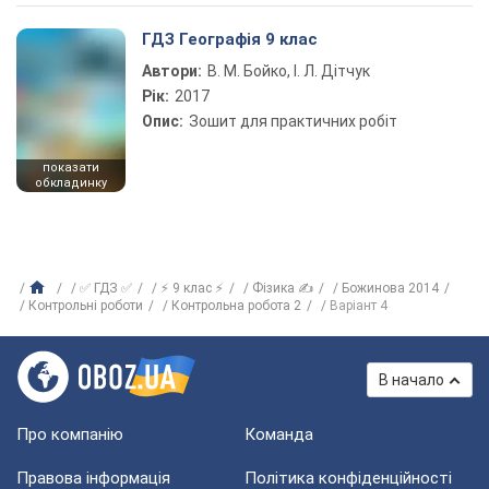
ГДЗ Географія 9 клас
Автори:
В. М. Бойко, І. Л. Дітчук
Рік:
2017
Опис:
Зошит для практичних робіт
показати
обкладинку
✅ ГДЗ ✅
⚡ 9 клас ⚡
Фізика ✍
Божинова 2014
Контрольні роботи
Контрольна робота 2
Варіант 4
В начало
Про компанію
Команда
Правова інформація
Політика конфіденційності