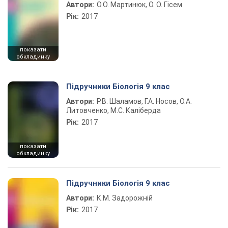
Автори:
О.О. Мартинюк, О. О. Гісем
Рік:
2017
показати
обкладинку
Підручники Біологія 9 клас
Автори:
Р.В. Шаламов, Г.А. Носов, О.А.
Литовченко, М.С. Каліберда
Рік:
2017
показати
обкладинку
Підручники Біологія 9 клас
Автори:
К.М. Задорожній
Рік:
2017