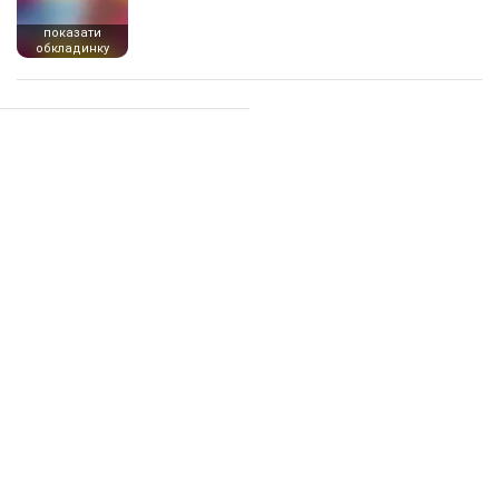
показати
обкладинку