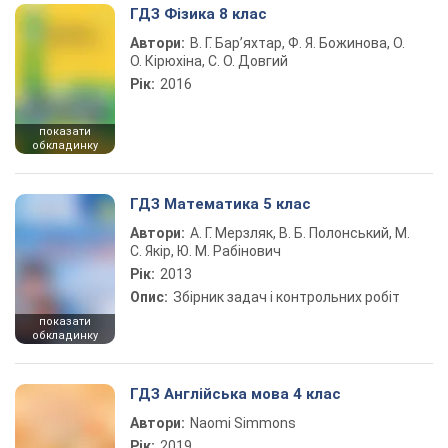
ГДЗ Фізика 8 клас
Автори:
В. Г. Бар’яхтар, Ф. Я. Божинова, О.
О. Кірюхіна, С. О. Довгий
Рік:
2016
показати
обкладинку
ГДЗ Математика 5 клас
Автори:
А. Г. Мерзляк, В. Б. Полонський, М.
С. Якір, Ю. М. Рабінович
Рік:
2013
Опис:
Збірник задач і контрольних робіт
показати
обкладинку
ГДЗ Англійська мова 4 клас
Автори:
Naomi Simmons
Рік:
2019