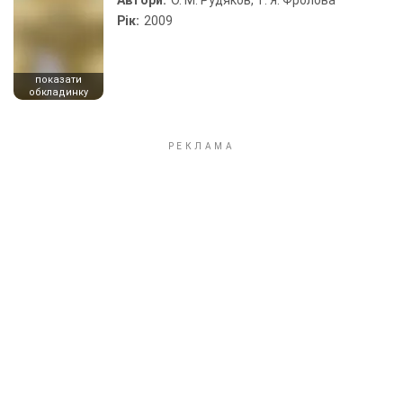
Автори:
О. М. Рудяков, Т. Я. Фролова
Рік:
2009
показати
обкладинку