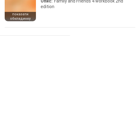
Опис:
Family and Friends 4 workbook 2nd
edition
показати
обкладинку