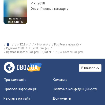
Рік:
2018
Опис:
Рівень стандарту
показати
обкладинку
✅ ГДЗ ✅
⚡ 9 клас ⚡
Російська мова ✍
Рудяков 2009
ПУНКТУАЦИЯ
Прямая и косвенная речь. Диалог
§ 4. Косвенная речь
В начало
Про компанію
Команда
Правова інформація
Політика конфіденційності
Реклама на сайті
Документи