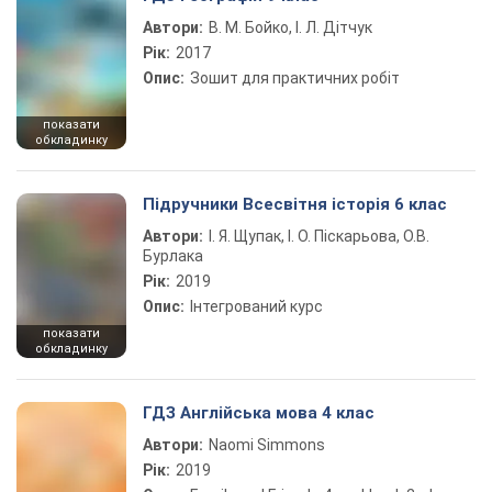
Автори:
В. М. Бойко, І. Л. Дітчук
Рік:
2017
Опис:
Зошит для практичних робіт
показати
обкладинку
Підручники Всесвітня історія 6 клас
Автори:
І. Я. Щупак, І. О. Піскарьова, О.В.
Бурлака
Рік:
2019
Опис:
Інтегрований курс
показати
обкладинку
ГДЗ Англійська мова 4 клас
Автори:
Naomi Simmons
Рік:
2019