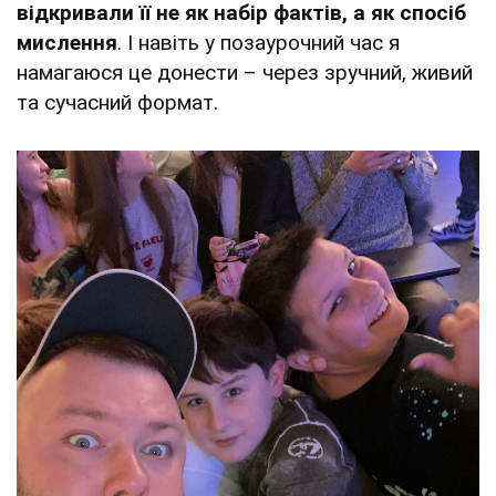
відкривали її не як набір фактів, а як спосіб
мислення
. І навіть у позаурочний час я
намагаюся це донести – через зручний, живий
та сучасний формат.