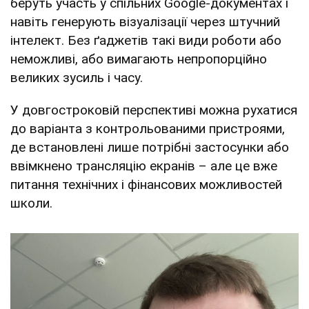
беруть участь у спільних Google-документах і
навіть генерують візуалізації через штучний
інтелект. Без ґаджетів такі види роботи або
неможливі, або вимагають непропорційно
великих зусиль і часу.
У довгостроковій перспективі можна рухатися
до варіанта з контрольованими пристроями,
де встановлені лише потрібні застосунки або
ввімкнено трансляцію екранів – але це вже
питання технічних і фінансових можливостей
школи.