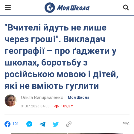
"Вчителі йдуть не лише
через гроші". Викладач
географії – про ґаджети у
школах, боротьбу з
російською мовою і дітей,
які не вміють гуглити
Ольга Випирайленко
Моя Школа
31.07.2025 04:00
109,3 т.
101
РУС