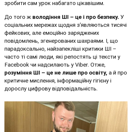
зробити сам урок набагато цікавішим.
До того ж
володіння ШІ – це і про безпеку.
У
соціальних мережах щодня з’являються тисячі
фейкових, але емоційно заряджених
повідомлень, згенерованих шахраями. І, що
парадоксально, найзапекліші критики ШІ –
часто ті самі люди, які репостять ці тексти у
Facebook чи надсилають у Viber. Отже,
розуміння ШІ – це не лише про освіту,
а й про
критичне мислення, інформаційну гігієну і
дорослу цифрову відповідальність.