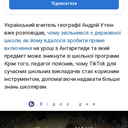
Підписатися
Український вчитель географії Андрій Уткін
вже розповідав,
чому звільнився з державної
школи, як йому вдалося зробити пряме
включення
на уроці з Антарктиди та який
предмет може зникнути зі шкільної програми.
Крім того, педагог пояснив, чому TikTok для
сучасних шкільних викладачів стає корисним
інструментом, допомагаючи надавати більше
знань школярам.
Відео дня