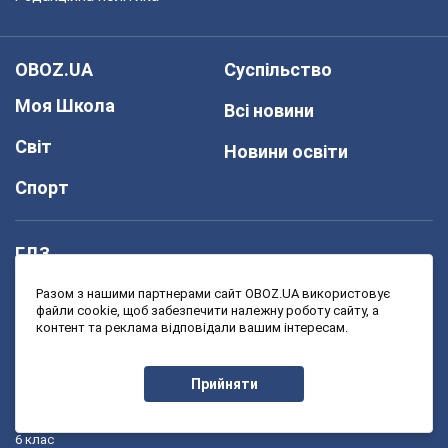
OBOZ.UA
Суспільство
Моя Школа
Всі новини
Світ
Новини освіти
Спорт
ГДЗ
1 клас
7 клас
Разом з нашими партнерами сайт OBOZ.UA використовує
файли cookie, щоб забезпечити належну роботу сайту, а
2 клас
8 клас
контент та реклама відповідали вашим інтересам.
3 клас
9 клас
4 клас
10 клас
Прийняти
5 клас
11 клас
6 клас