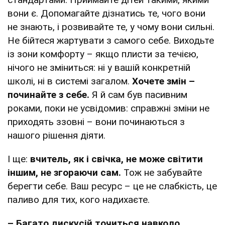
вони є. Допомагайте дізнатись те, чого вони
не знають, і розвивайте те, у чому вони сильні.
Не бійтеся жартувати з самого себе. Виходьте
із зони комфорту – якщо плисти за течією,
нічого не зміниться: ні у вашій конкретній
школі, ні в системі загалом.
Хочете змін –
починайте з себе.
Я й сам був пасивним
роками, поки не усвідомив: справжні зміни не
приходять ззовні – вони починаються з
нашого рішення діяти.
І ще:
вчитель, як і свічка, не може світити
іншим, не згораючи сам.
Тож не забувайте
берегти себе. Ваш ресурс – це не слабкість, це
паливо для тих, кого надихаєте.
– Багато дискусій точиться навколо