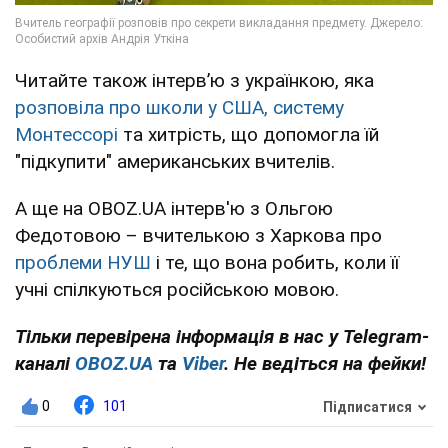
Читайте також інтервʼю з українкою, яка
розповіла про школи у США, систему
Монтессорі
та хитрість, що допомогла їй
"підкупити" американських вчителів.
А ще на OBOZ.UA інтерв'ю з Ольгою
Федотовою – вчителькою з Харкова про
проблеми НУШ
і те, що вона робить, коли її
учні спілкуються російською мовою.
Тільки перевірена інформація в нас у Telegram-
каналі
OBOZ.UA
та
Viber
. Не ведіться на фейки!
0
101
Підписатися