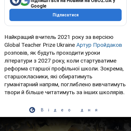
підпишіться на Новини на OBOZ.UA у
Google
Підписатися
Найкращий вчитель 2021 року за версією
Global Teacher Prize Ukraine
Артур Пройдаков
розповів, як будуть проходити уроки
літератури з 2027 року, коли стартуватиме
реформа старшої профільної школи. Зокрема,
старшокласники, які обиратимуть
гуманітарний напрям, поглиблено вивчатимуть
твори й більше читатимуть за інших школярів.
Відео дня