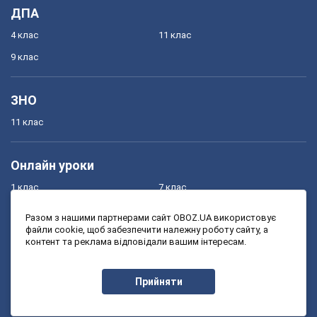
ДПА
4 клас
11 клас
9 клас
ЗНО
11 клас
Онлайн уроки
1 клас
7 клас
2 клас
8 клас
Разом з нашими партнерами сайт OBOZ.UA використовує
файли cookie, щоб забезпечити належну роботу сайту, а
3 клас
9 клас
контент та реклама відповідали вашим інтересам.
4 клас
10 клас
5 клас
11 клас
Прийняти
6 клас