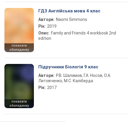
ГДЗ Англійська мова 4 клас
Автори:
Naomi Simmons
Рік:
2019
Опис:
Family and Friends 4 workbook 2nd
edition
показати
обкладинку
Підручники Біологія 9 клас
Автори:
Р.В. Шаламов, Г.А. Носов, О.А.
Литовченко, М.С. Каліберда
Рік:
2017
показати
обкладинку