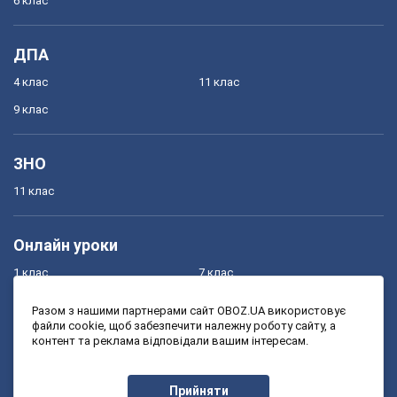
6 клас
ДПА
4 клас
11 клас
9 клас
ЗНО
11 клас
Онлайн уроки
1 клас
7 клас
2 клас
8 клас
Разом з нашими партнерами сайт OBOZ.UA використовує
файли cookie, щоб забезпечити належну роботу сайту, а
3 клас
9 клас
контент та реклама відповідали вашим інтересам.
4 клас
10 клас
5 клас
11 клас
Прийняти