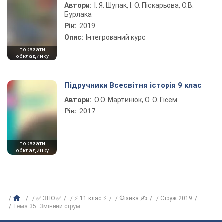
Автори:
І. Я. Щупак, І. О. Піскарьова, О.В.
Бурлака
Рік:
2019
Опис:
Інтегрований курс
показати
обкладинку
Підручники Всесвітня історія 9 клас
Автори:
О.О. Мартинюк, О. О. Гісем
Рік:
2017
показати
обкладинку
✅ ЗНО ✅
⚡ 11 клас ⚡
Фізика ✍
Струж 2019
Тема 35. Змінний струм