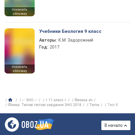
показать
обложку
Учебники Биология 9 класс
Авторы:
К.М. Задорожний
Год:
2017
показать
обложку
✅ ЗНО ✅
⚡ 11 класс ⚡
Физика ✍
Фізика. Типові тестові завдання ЗНО 2018
Тесты
Тест 8
В начало