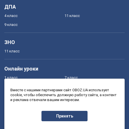
ДПА
4 класс
11 класс
9 класс
ЗНО
11 класс
Онлайн уроки
1 класс
7 класс
2 класс
8 класс
Вместе с нашими партнерами сайт OBOZ.UA использует
cookie, чтобы обеспечить должную работу сайта, а контент
3 класс
9 класс
и реклама отвечали вашим интересам.
4 класс
10 класс
5 класс
11 класс
Принять
6 класс