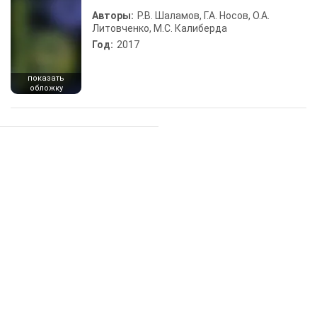
Авторы:
Р.В. Шаламов, Г.А. Носов, О.А.
Литовченко, М.С. Калиберда
Год:
2017
показать
обложку