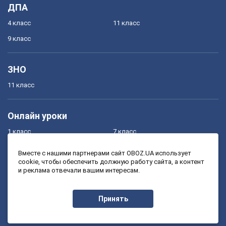
ДПА
4 класс
11 класс
9 класс
ЗНО
11 класс
Онлайн уроки
1 класс
7 класс
2 класс
8 класс
Вместе с нашими партнерами сайт OBOZ.UA использует
cookie, чтобы обеспечить должную работу сайта, а контент
3 класс
9 класс
и реклама отвечали вашим интересам.
4 класс
10 класс
5 класс
11 класс
Принять
6 класс