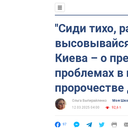
"Сиди тихо, р
высовывайся
Киева – о пр
проблемах в
пророчестве 
Ольга Выпирайленко
Моя Шк
12.03.2025 04:00
92,6 т.
97