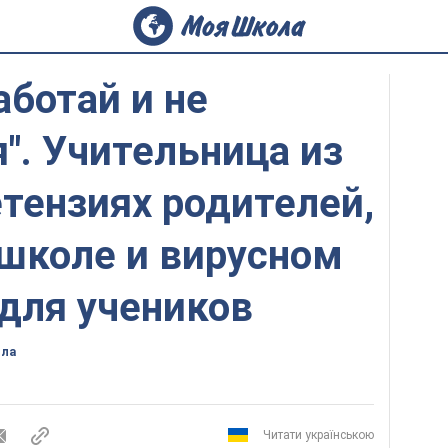
аботай и не
". Учительница из
етензиях родителей,
 школе и вирусном
для учеников
ола
Читати українською