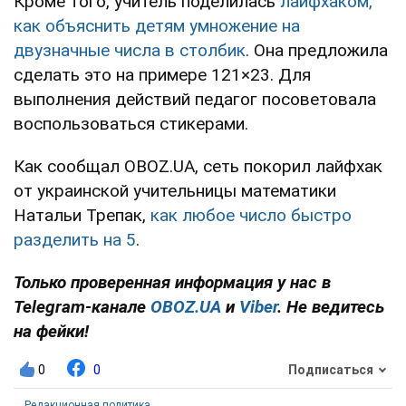
Кроме того, учитель поделилась
лайфхаком,
как объяснить детям умножение на
двузначные числа в столбик
. Она предложила
сделать это на примере 121×23. Для
выполнения действий педагог посоветовала
воспользоваться стикерами.
Как сообщал OBOZ.UA, сеть покорил лайфхак
от украинской учительницы математики
Натальи Трепак,
как любое число быстро
разделить на 5
.
Только проверенная информация у нас в
Telegram-канале
OBOZ.UA
и
Viber
. Не ведитесь
на фейки!
0
0
Подписаться
Редакционная политика