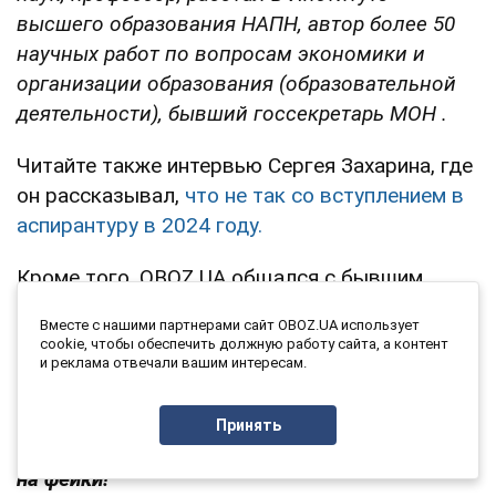
высшего образования НАПН, автор более 50
научных работ по вопросам экономики и
организации образования (образовательной
деятельности), бывший госсекретарь МОН
.
Читайте также интервью Сергея Захарина, где
он рассказывал,
что не так со вступлением в
аспирантуру в 2024 году.
Кроме того, OBOZ.UA общался с бывшим
госсекретарем МОН касательно
Вместе с нашими партнерами сайт OBOZ.UA использует
сертификации учителей,
низких зарплат и
cookie, чтобы обеспечить должную работу сайта, а контент
проблем с туалетами в школах.
и реклама отвечали вашим интересам.
Только проверенная информация у нас в
Принять
Telegram-канале
OBOZ.UA
и
Viber
. Не ведитесь
на фейки!