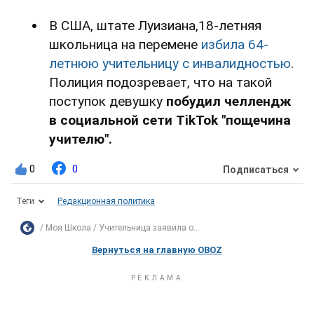
В США, штате Луизиана,18-летняя
школьница на перемене
избила 64-
летнюю учительницу с инвалидностью
.
Полиция подозревает, что на такой
поступок девушку
побудил челлендж
в социальной сети TikTok "пощечина
учителю".
0
0
Подписаться
Теги
Редакционная политика
Моя Школа
Учительница заявила о...
Вернуться на главную OBOZ