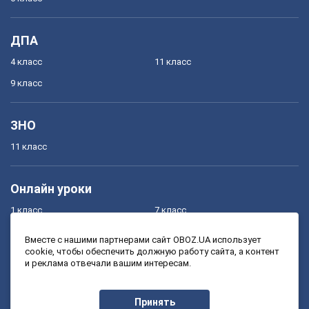
ДПА
4 класс
11 класс
9 класс
ЗНО
11 класс
Онлайн уроки
1 класс
7 класс
2 класс
8 класс
Вместе с нашими партнерами сайт OBOZ.UA использует
cookie, чтобы обеспечить должную работу сайта, а контент
3 класс
9 класс
и реклама отвечали вашим интересам.
4 класс
10 класс
5 класс
11 класс
Принять