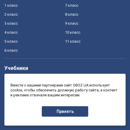
1 класс
7 класс
2 класс
8 класс
3 класс
9 класс
4 класс
10 класс
5 класс
11 класс
6 класс
Учебники
1 класс
7 класс
Вместе с нашими партнерами сайт OBOZ.UA использует
2 класс
8 класс
cookie, чтобы обеспечить должную работу сайта, а контент
3 класс
9 класс
и реклама отвечали вашим интересам.
4 класс
10 класс
Принять
5 класс
11 класс
6 класс