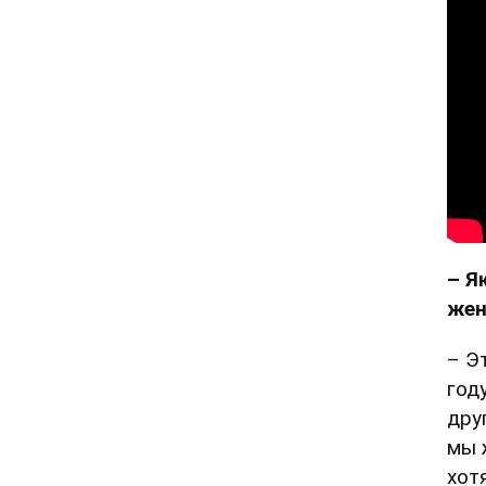
– Я
жен
– Э
год
дру
мы 
хот