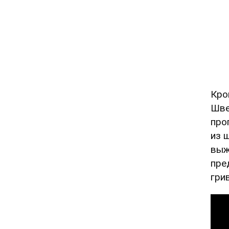
Кро
Шве
про
из 
выж
пре
гри