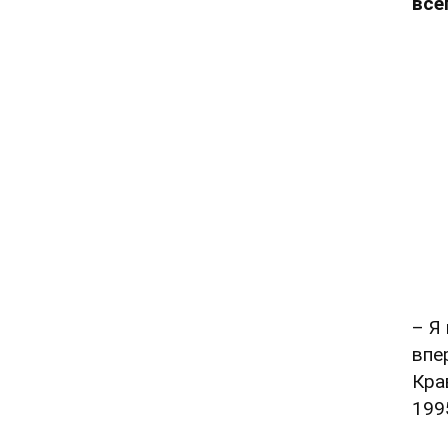
все
– Я
впе
Кра
199