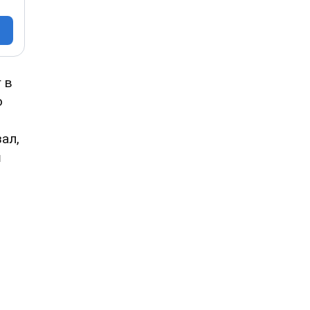
 в
о
ал,
ш