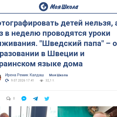
тографировать детей нельзя, 
з в неделю проводятся уроки
живания. "Шведский папа" – 
разовании в Швеции и
раинском языке дома
Ирена Ремик Калдаш
Моя Школа
9.07.2026 17:41
32,1 т.
0