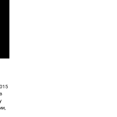
2015
в
у
ии,