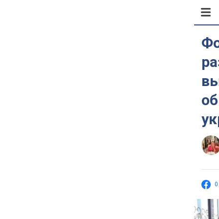
Фо
ра
вы
об
ук
0