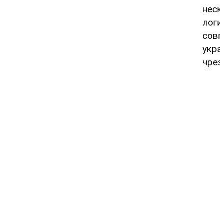
нес
лог
сов
укр
чре