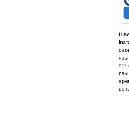
Шве
Ins
сво
язы
поч
язы
вре
асп